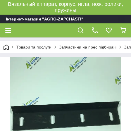
Вязальный аппарат, корпус, игла, нож, ролики,
пружины
Інтернет-магазин "AGRO-ZAPCHASTI"
Товари та послуги
Запчастини на прес підбирачі
Зап