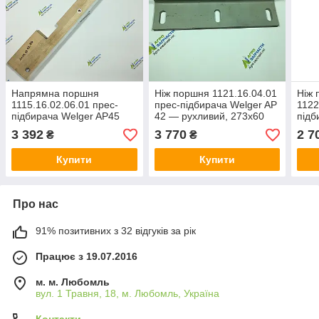
Напрямна поршня
Ніж поршня 1121.16.04.01
Ніж
1115.16.02.06.01 прес-
прес-підбирача Welger AP
1122
підбирача Welger AP45
42 — рухливий, 273х60
підб
рухл
3 392
3 770
2 7
₴
₴
Купити
Купити
Про нас
91% позитивних з 32 відгуків за рік
Працює з 19.07.2016
м. м. Любомль
вул. 1 Травня, 18, м. Любомль, Україна