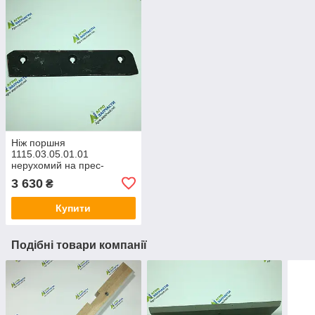
Ніж поршня
1115.03.05.01.01
нерухомий на прес-
підбирач Welger АР 45 —
3 630
₴
290x60x6
Купити
Подібні товари компанії