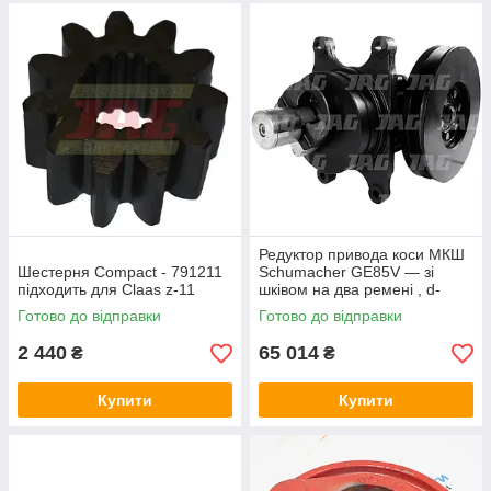
Редуктор привода коси МКШ
Шестерня Compact - 791211
Schumacher GE85V — зі
підходить для Claas z-11
шківом на два ремені , d-
215мм ,60540092
Готово до відправки
Готово до відправки
2 440
65 014
₴
₴
Купити
Купити