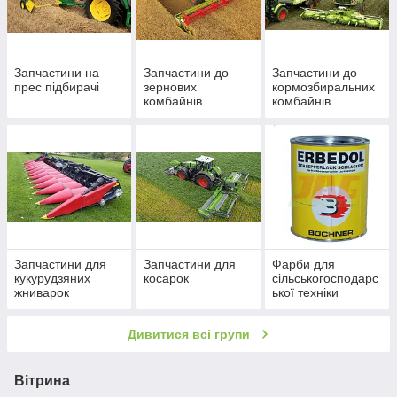
Запчастини на
Запчастини до
Запчастини до
прес підбирачі
зернових
кормозбиральних
комбайнів
комбайнів
Запчастини для
Запчастини для
Фарби для
кукурудзяних
косарок
сільськогосподарс
жниварок
ької техніки
Дивитися всі групи
Вітрина