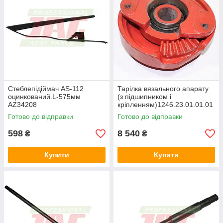
Стеблепідіймач AS-112
Тарілка вязального апарату
оцинкований.L-575мм
(з підшипником і
AZ34208
кріпленням)1246.23.01.01.01
прес-підбирача Welger АР
Готово до відправки
Готово до відправки
630, 730, 830, d35
598
8 540
₴
₴
Купити
Купити