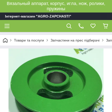
Вязальный аппарат, корпус, игла, нож, ролики,
пружины
Інтернет-магазин "AGRO-ZAPCHASTI"
Товари та послуги
Запчастини на прес підбирачі
Зап