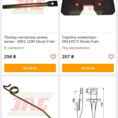
Палець нагортача шнека
Скребок елеватора -
жатки - 0651.1190 Deutz-Fahr
06514573 Deutz-Fahr
В наявності
Під замовлення
256
207
₴
₴
Купити
Купити