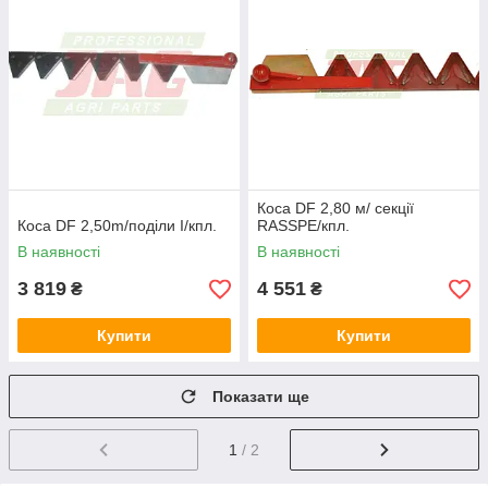
Коса DF 2,80 м/ секції
Коса DF 2,50m/поділи I/кпл.
RASSPE/кпл.
В наявності
В наявності
3 819
4 551
₴
₴
Купити
Купити
Показати ще
1
/ 2