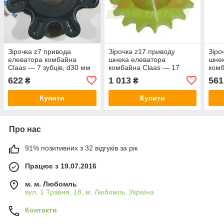
Зірочка z7 привода
Зірочка z17 приводу
Зіро
елеватора комбайна
шнека елеватора
шнек
Claas — 7 зубців, d30 мм
комбайна Claas — 17
комб
674143
зубців, d30 мм 605484
622
1 013
561
₴
₴
Купити
Купити
Про нас
91% позитивних з 32 відгуків за рік
Працює з 19.07.2016
м. м. Любомль
вул. 1 Травня, 18, м. Любомль, Україна
Контакти