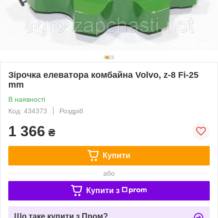
Зірочка елеватора комбайна Volvo, z-8 Fi-25
mm
В наявності
Код: 434373
Роздріб
1 366
₴
Купити
або
Купити з
Що таке купити з Пром?