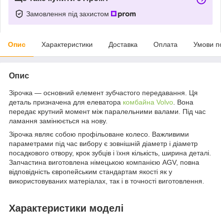
Замовлення під захистом
Опис
Характеристики
Доставка
Оплата
Умови п
Опис
Зірочка — основний елемент зубчастого передавання. Ця
деталь призначена для елеватора
комбайна Volvo
. Вона
передає крутний момент між паралельними валами. Під час
ламання замінюється на нову.
Зірочка являє собою профільоване колесо. Важливими
параметрами під час вибору є зовнішній діаметр і діаметр
посадкового отвору, крок зубців і їхня кількість, ширина деталі.
Запчастина виготовлена німецькою компанією AGV, повна
відповідність європейським стандартам якості як у
використовуваних матеріалах, так і в точності виготовлення.
Характеристики моделі