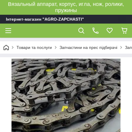
Вязальный аппарат, корпус, игла, нож, ролики,
пружины
Інтернет-магазин "AGRO-ZAPCHASTI"
Товари та послуги
Запчастини на прес підбирачі
Зап