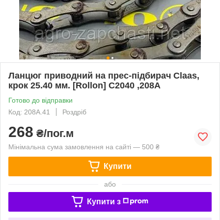
Ланцюг приводний на прес-підбирач Claas,
крок 25.40 мм. [Rollon] C2040 ,208A
Готово до відправки
Код: 208A.41
Роздріб
268
₴/пог.м
Мінімальна сума замовлення на сайті — 500 ₴
Купити
або
Купити з