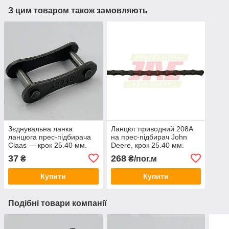
З цим товаром також замовляють
Зєднувальна ланка
Ланцюг приводний 208A
ланцюга прес-підбирача
на прес-підбирач John
Claas — крок 25.40 мм.
Deere, крок 25.40 мм.
[Rollon] 208A, C2040,
[Rollon] C2040
37
268
₴
₴/пог.м
Купити
Купити
Подібні товари компанії