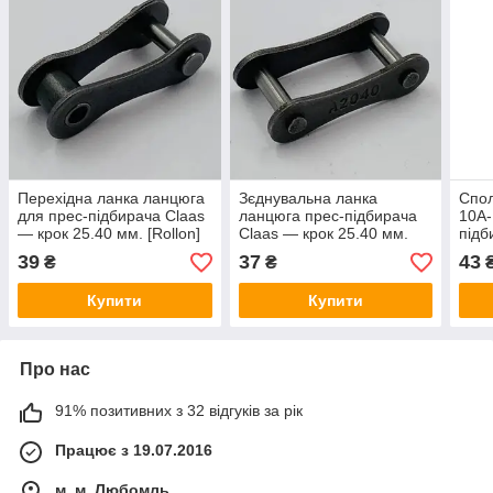
Перехідна ланка ланцюга
Зєднувальна ланка
Спол
для прес-підбирача Claas
ланцюга прес-підбирача
10A-
— крок 25.40 мм. [Rollon]
Claas — крок 25.40 мм.
підб
C2040,208A
[Rollon] 208A, C2040,
крок
39
37
43
₴
₴
Купити
Купити
Про нас
91% позитивних з 32 відгуків за рік
Працює з 19.07.2016
м. м. Любомль