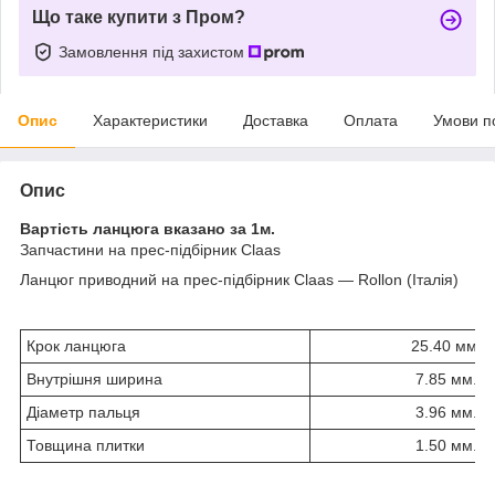
Що таке купити з Пром?
Замовлення під захистом
Опис
Характеристики
Доставка
Оплата
Умови п
Опис
Вартість ланцюга вказано за 1м.
Запчастини на прес-підбірник Claas
Ланцюг приводний на прес-підбірник Claas — Rollon (Італія)
Крок ланцюга
25.40 мм.
Внутрішня ширина
7.85 мм.
Діаметр пальця
3.96 мм.
Товщина плитки
1.50 мм.