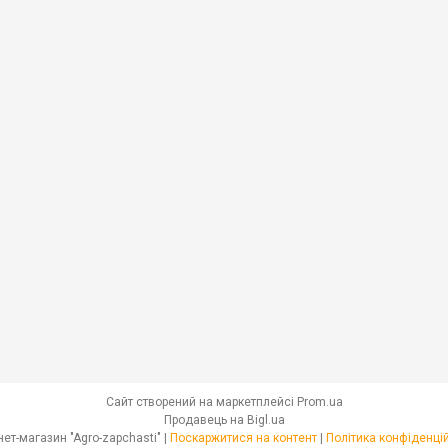
Сайт створений на маркетплейсі
Prom.ua
Продавець на Bigl.ua
Інтернет-магазин "Agro-zapchasti" |
Поскаржитися на контент
|
Політика конфіденці