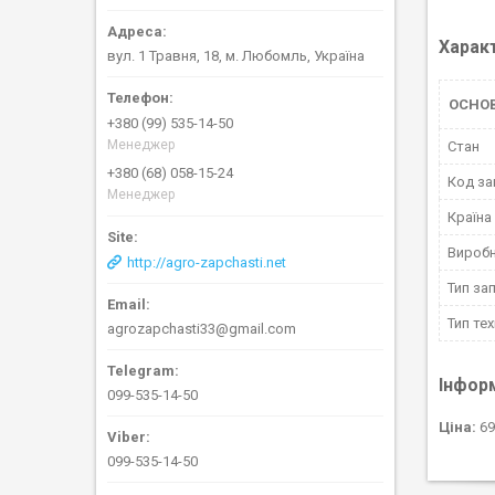
Харак
вул. 1 Травня, 18, м. Любомль, Україна
ОСНО
+380 (99) 535-14-50
Менеджер
Стан
+380 (68) 058-15-24
Код за
Менеджер
Країна
Вироб
http://agro-zapchasti.net
Тип за
Тип тех
agrozapchasti33@gmail.com
Інфор
099-535-14-50
Ціна:
69
099-535-14-50