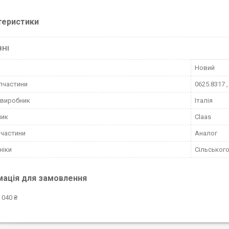
теристики
ВНІ
Новий
пчастини
0625.8317 ,
 виробник
Італія
ник
Claas
пчастини
Аналог
ніки
Сільського
мація для замовлення
 040 ₴