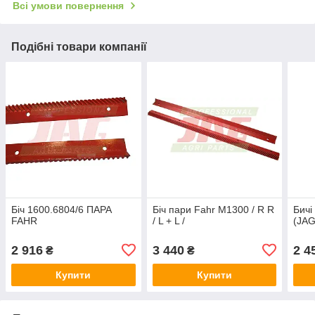
Всі умови повернення
Подібні товари компанії
Біч 1600.6804/6 ПАРА
Біч пари Fahr M1300 / R R
Бичі
FAHR
/ L + L /
(JA
2 916
3 440
2 4
₴
₴
Купити
Купити