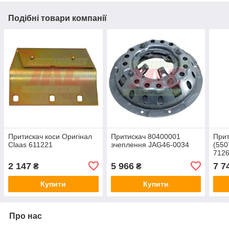
Подібні товари компанії
Притискач коси Оригінал
Притискач 80400001
Прит
Claas 611221
зчеплення JAG46-0034
(550
7126
2 147
5 966
7 7
₴
₴
Купити
Купити
Про нас