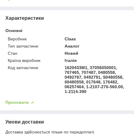
Характеристики
Основні
Виробник
Claas
Тип запчастини
Аналог
Стан
Новий
Країна виробник
Італія
Код запчастини
1620433M1, 37056050001,
707465, 707487, 0480558,
0492787, 0492791, S0480558,
00480558, 017648, 176482,
06257464, 1-2107-270-560.00,
1-2114-390
Приховати
Умови доставки
Доставка здійснюється тільки по передоплаті.