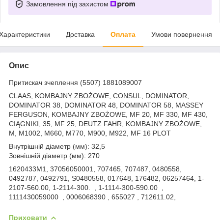
Замовлення під захистом
Характеристики
Доставка
Оплата
Умови повернення
Опис
Притискач зчеплення (5507) 1881089007
CLAAS, KOMBAJNY ZBOŻOWE, CONSUL, DOMINATOR,
DOMINATOR 38, DOMINATOR 48, DOMINATOR 58, MASSEY
FERGUSON, KOMBAJNY ZBOŻOWE, MF 20, MF 330, MF 430,
CIĄGNIKI, 35, MF 25, DEUTZ FAHR, KOMBAJNY ZBOŻOWE,
M, M1002, M660, M770, M900, M922, MF 16 PLOT
Внутрішній діаметр (мм): 32,5
Зовнішній діаметр (мм): 270
1620433M1, 37056050001, 707465, 707487, 0480558,
0492787, 0492791, S0480558, 017648, 176482, 06257464, 1-
2107-560.00, 1-2114-300. , 1-1114-300-590.00 ,
1111430059000 , 0006068390 , 655027 , 712611.02,
Приховати