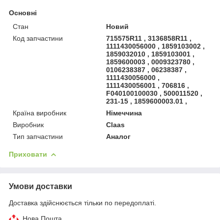
Основні
Стан
Новий
Код запчастини
715575R11 , 3136858R11 ,
1111430056000 , 1859103002 ,
1859032010 , 1859103001 ,
1859600003 , 0009323780 ,
0106238387 , 06238387 ,
1111430056000 ,
1111430056001 , 706816 ,
F040100100030 , 500011520 ,
231-15 , 1859600003.01 ,
Країна виробник
Німеччина
Виробник
Claas
Тип запчастини
Аналог
Приховати
Умови доставки
Доставка здійснюється тільки по передоплаті.
Нова Пошта