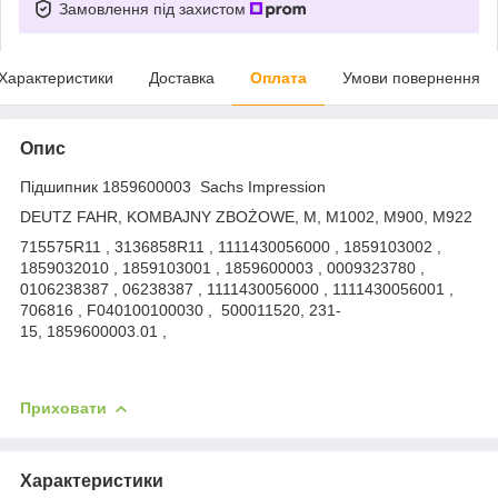
Замовлення під захистом
Характеристики
Доставка
Оплата
Умови повернення
Опис
Підшипник 1859600003 Sachs Impression
DEUTZ FAHR, KOMBAJNY ZBOŻOWE, M, M1002, M900, M922
715575R11 , 3136858R11 , 1111430056000 , 1859103002 ,
1859032010 , 1859103001 , 1859600003 , 0009323780 ,
0106238387 , 06238387 , 1111430056000 , 1111430056001 ,
706816 , F040100100030 , 500011520, 231-
15, 1859600003.01 ,
Приховати
Характеристики