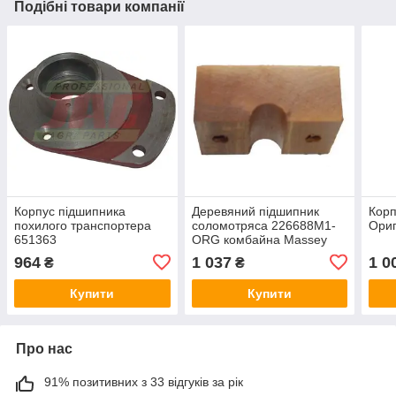
Подібні товари компанії
Корпус підшипника
Деревяний підшипник
Корп
похилого транспортера
соломотряса 226688M1-
Ориг
651363
ORG комбайна Massey
Ferguson — половина d-
964
1 037
1 0
₴
₴
2mm N8
Купити
Купити
Про нас
91% позитивних з 33 відгуків за рік