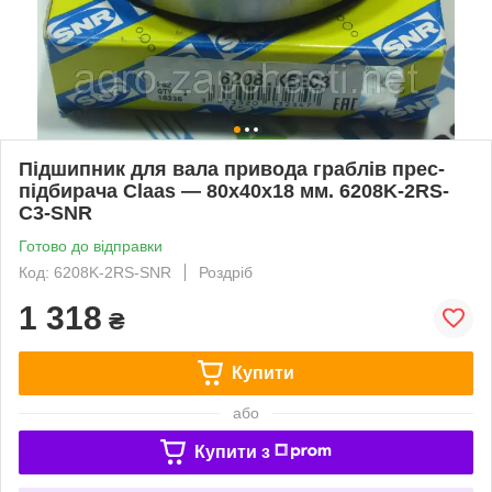
Підшипник для вала привода граблів прес-
підбирача Claas — 80x40x18 мм. 6208K-2RS-
C3-SNR
Готово до відправки
Код: 6208K-2RS-SNR
Роздріб
1 318
₴
Купити
або
Купити з