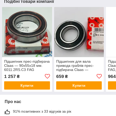
Подібні товари компанії
Підшипник прес-підбирача
Підшипник для вала
Підш
Claas — 90x55x18 мм.
привода граблів прес-
Claa
6011.2RS.C3 FAG
підбирача Claas —
FAG,
80x40x18 мм, 6208-2RS-
1 257
659
964
₴
₴
C3- FAG
Купити
Купити
Про нас
91% позитивних з 33 відгуків за рік