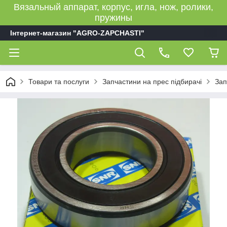
Вязальный аппарат, корпус, игла, нож, ролики,
пружины
Інтернет-магазин "AGRO-ZAPCHASTI"
Товари та послуги
Запчастини на прес підбирачі
Зап