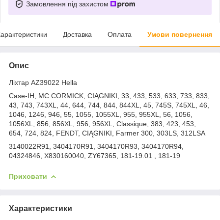
Замовлення під захистом
арактеристики
Доставка
Оплата
Умови повернення
Опис
Ліхтар AZ39022 Hella
Case-IH, MC CORMICK, CIĄGNIKI, 33, 433, 533, 633, 733, 833,
43, 743, 743XL, 44, 644, 744, 844, 844XL, 45, 745S, 745XL, 46,
1046, 1246, 946, 55, 1055, 1055XL, 955, 955XL, 56, 1056,
1056XL, 856, 856XL, 956, 956XL, Classique, 383, 423, 453,
654, 724, 824, FENDT, CIĄGNIKI, Farmer 300, 303LS, 312LSA
3140022R91, 3404170R91, 3404170R93, 3404170R94,
04324846, X830160040, ZY67365, 181-19.01 , 181-19
Приховати
Характеристики