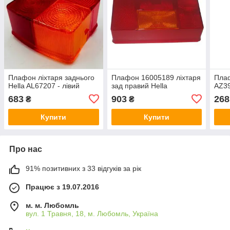
Плафон ліхтаря заднього
Плафон 16005189 ліхтаря
Плаф
Hella AL67207 - лівий
зад правий Hella
AZ3
683
903
268
₴
₴
Купити
Купити
Про нас
91% позитивних з 33 відгуків за рік
Працює з 19.07.2016
м. м. Любомль
вул. 1 Травня, 18, м. Любомль, Україна