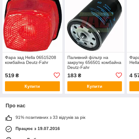
Фара зад Hella 06515208
Паливний фільтр на
Фар
комбайна Deutz-Fahr
закрутку 656501 комбайна
Hell
Deutz-Fahr
519
183
4 5
₴
₴
Купити
Купити
Про нас
91% позитивних з 33 відгуків за рік
Працює з 19.07.2016