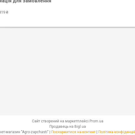
мація для замовлення
819 ₴
Сайт створений на маркетплейсі
Prom.ua
Продавець на Bigl.ua
Інтернет-магазин "Agro-zapchasti" |
Поскаржитися на контент
|
Політика конфіденці