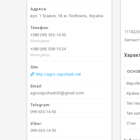
вул. 1 Травня, 18, м. Любомль, Україна
1115220
+380 (99) 535-14-50
Запчаст
Менеджер
+380 (68) 058-15-24
Харак
Менеджер
ОСНОВ
http://agro-zapchasti.net
Вироб
agrozapchasti33@gmail.com
Країна
Тип тех
099-535-14-50
Тип за
Стан
099-535-14-50