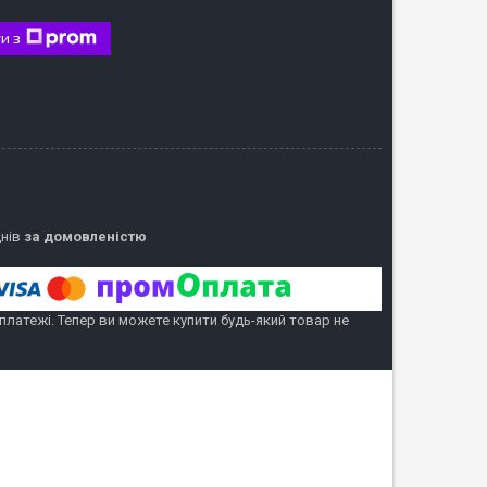
и з
днів
за домовленістю
 платежі. Тепер ви можете купити будь-який товар не