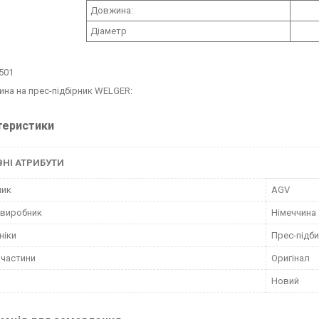
Довжина:
Діаметр
501
ина на прес-підбірник WELGER:
теристики
НІ АТРИБУТИ
ник
AGV
 виробник
Німеччина
ніки
Прес-підб
пчастини
Оригінал
Новий