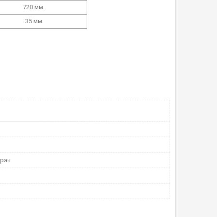
720 мм.
35 мм
ирач