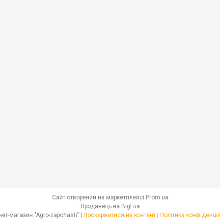
Сайт створений на маркетплейсі
Prom.ua
Продавець на Bigl.ua
Інтернет-магазин "Agro-zapchasti" |
Поскаржитися на контент
|
Політика конфіденці