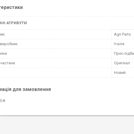
теристики
НІ АТРИБУТИ
ник
Agri Parts
 виробник
Італія
ніки
Прес-підб
пчастини
Оригінал
Новий
мація для замовлення
0 ₴