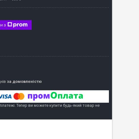
и з
днів
за домовленістю
 платежі. Тепер ви можете купити будь-який товар не