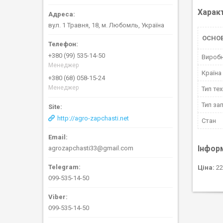
Харак
вул. 1 Травня, 18, м. Любомль, Україна
ОСНОВ
+380 (99) 535-14-50
Вироб
Менеджер
Країна
+380 (68) 058-15-24
Менеджер
Тип тех
Тип за
http://agro-zapchasti.net
Стан
Інфор
agrozapchasti33@gmail.com
Ціна:
22
099-535-14-50
099-535-14-50