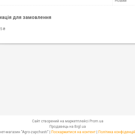
Новий
мація для замовлення
5 ₴
Сайт створений на маркетплейсі
Prom.ua
Продавець на Bigl.ua
Інтернет-магазин "Agro-zapchasti" |
Поскаржитися на контент
|
Політика конфіденці