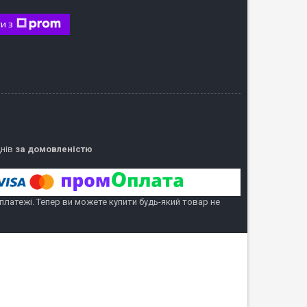
и з
днів
за домовленістю
 платежі. Тепер ви можете купити будь-який товар не