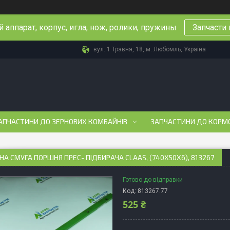
 аппарат, корпус, игла, нож, ролики, пружины
Запчасти 
вул. 1 Травня, 18, м. Любомль, Україна
АПЧАСТИНИ ДО ЗЕРНОВИХ КОМБАЙНІВ
ЗАПЧАСТИНИ ДО КОРМ
А СМУГА ПОРШНЯ ПРЕС- ПІДБИРАЧА CLAAS, (740Х50Х6), 813267
Готово до відправки
Код:
813267.77
525 ₴