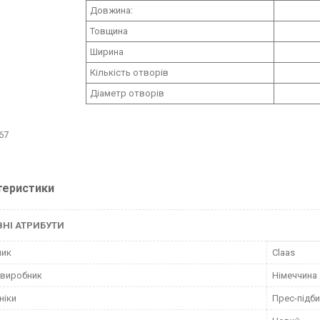
Довжина:
Товщина
Ширина
Кількість отворів
Діаметр отворів
67
теристики
НІ АТРИБУТИ
ник
Claas
 виробник
Німеччина
ніки
Прес-підб