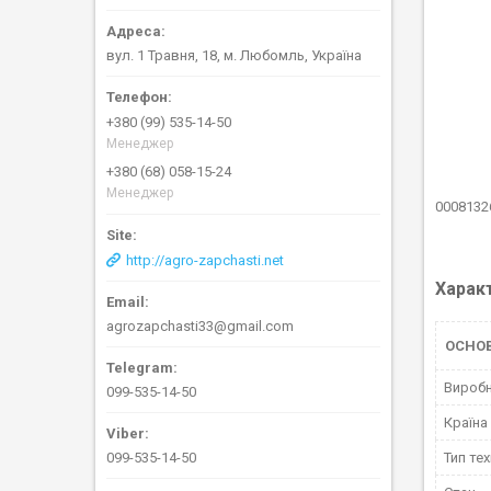
вул. 1 Травня, 18, м. Любомль, Україна
+380 (99) 535-14-50
Менеджер
+380 (68) 058-15-24
Менеджер
0008132
http://agro-zapchasti.net
Харак
agrozapchasti33@gmail.com
ОСНОВ
Вироб
099-535-14-50
Країна
Тип тех
099-535-14-50