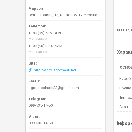
вул. 1 Травня, 18, м. Любомль, Україна
000015,
+380 (99) 535-14-50
Менеджер
+380 (68) 058-15-24
Харак
Менеджер
ОСНОВ
http://agro-zapchasti.net
Вироб
agrozapchasti33@gmail.com
Країна
Тип тех
099-535-14-50
Стан
Інфор
099-535-14-50