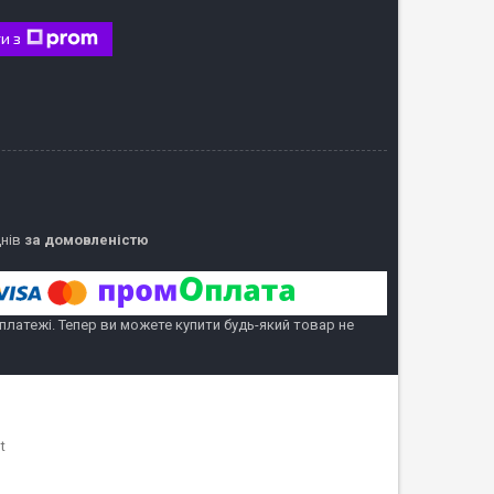
и з
днів
за домовленістю
 платежі. Тепер ви можете купити будь-який товар не
t