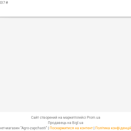
037 ₴
Сайт створений на маркетплейсі
Prom.ua
Продавець на Bigl.ua
Інтернет-магазин "Agro-zapchasti" |
Поскаржитися на контент
|
Політика конфіденці