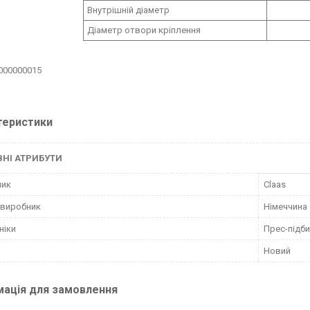
Внутрішній діаметр
Діаметр отвори кріплення
 000000015
теристики
НІ АТРИБУТИ
ник
Claas
 виробник
Німеччина
ніки
Прес-підб
Новий
мація для замовлення