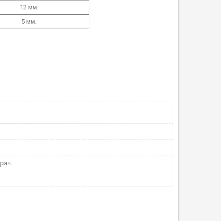
12 мм.
5 мм.
ирач