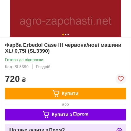
Фарба Erbedol Case IH червона/нові машини
XL/ 0,75l (SL3390)
Готово до відправки
Код: SL3390
Роздріб
720
₴
Купити
або
Купити з
Що таке купити з Пром?