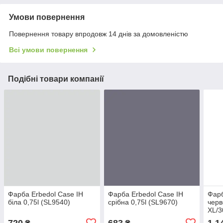
Умови повернення
Повернення товару впродовж 14 днів за домовленістю
Всі умови повернення
Подібні товари компанії
Фарба Erbedol Case IH
Фарба Erbedol Case IH
Фарб
біла 0,75l (SL9540)
срібна 0,75l (SL9670)
черв
XL/3
720
683
1 1