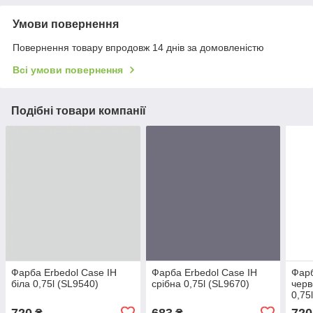
Умови повернення
Повернення товару впродовж 14 днів за домовленістю
Всі умови повернення
Подібні товари компанії
Фарба Erbedol Case IH
Фарба Erbedol Case IH
Фарб
біла 0,75l (SL9540)
срібна 0,75l (SL9670)
черв
0,75
720
683
720