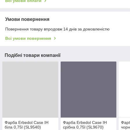
Всі умови оплати
Умови повернення
Повернення товару впродовж 14 днів за домовленістю
Всі умови повернення
Подібні товари компанії
Фарба Erbedol Case IH
Фарба Erbedol Case IH
Фарб
біла 0,75l (SL9540)
срібна 0,75l (SL9670)
чорн