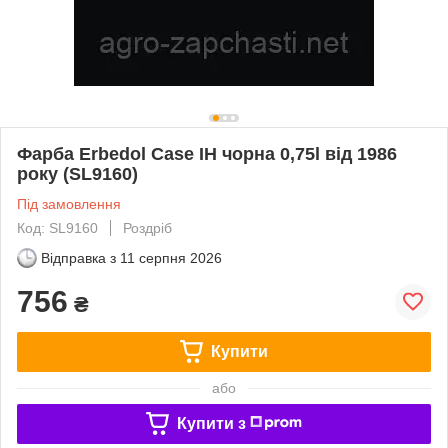
Фарба Erbedol Case IH чорна 0,75l від 1986
року (SL9160)
Під замовлення
Код: SL9160
Роздріб
Відправка з
11 серпня 2026
756
₴
Купити
або
Купити з