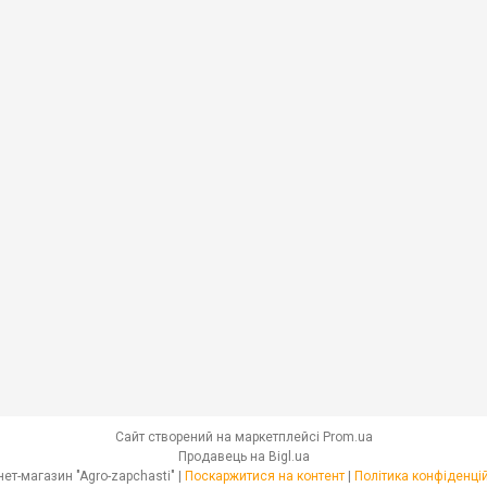
Сайт створений на маркетплейсі
Prom.ua
Продавець на Bigl.ua
Інтернет-магазин "Agro-zapchasti" |
Поскаржитися на контент
|
Політика конфіденці