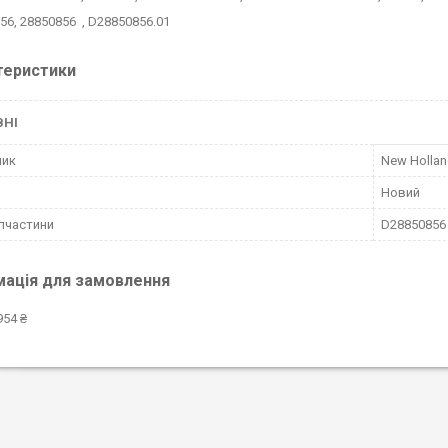
56, 28850856 , D28850856.01
теристики
ВНІ
ник
New Holla
Новий
пчастини
D28850856 
мація для замовлення
954 ₴