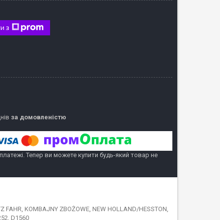
и з
днів
за домовленістю
 платежі. Тепер ви можете купити будь-який товар не
EUTZ FAHR, KOMBAJNY ZBOŻOWE, NEW HOLLAND/HESSTON,
52, D1560