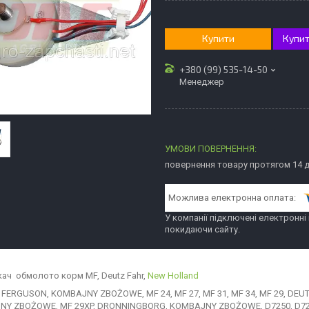
Купити
Купит
+380 (99) 535-14-50
Менеджер
повернення товару протягом 14 
У компанії підключені електронні
покидаючи сайту.
ач обмолото корм MF, Deutz Fahr,
New Holland
FERGUSON, KOMBAJNY ZBOŻOWE, MF 24, MF 27, MF 31, MF 34, MF 29, D
Y ZBOŻOWE, MF 29XP, DRONNINGBORG, KOMBAJNY ZBOŻOWE, D7250, D72