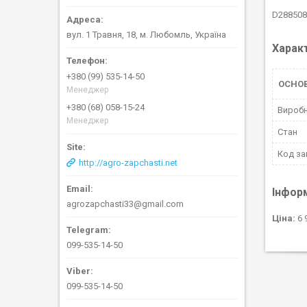
D288508
вул. 1 Травня, 18, м. Любомль, Україна
Харак
+380 (99) 535-14-50
ОСНО
Менеджер
+380 (68) 058-15-24
Вироб
Менеджер
Стан
Код за
http://agro-zapchasti.net
Інфор
agrozapchasti33@gmail.com
Ціна:
6 
099-535-14-50
099-535-14-50