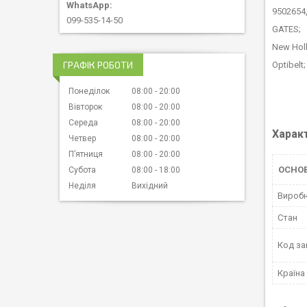
9502654
099-535-14-50
GAT
New Ho
ГРАФІК РОБОТИ
Opti
Понеділок
08:00
20:00
Вівторок
08:00
20:00
Середа
08:00
20:00
Харак
Четвер
08:00
20:00
Пʼятниця
08:00
20:00
ОСНО
Субота
08:00
18:00
Неділя
Вихідний
Вироб
Стан
Код за
Країна