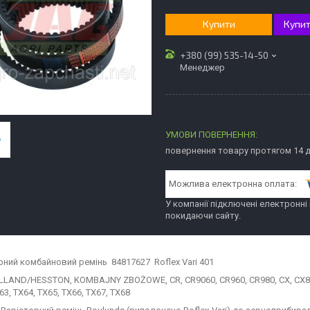
Купити
Купит
+380 (99) 535-14-50
Менеджер
повернення товару протягом 14 
У компанії підключені електронні
покидаючи сайту.
рний комбайновий ремінь 84817627 Roflex Vari 401
LAND/HESSTON, KOMBAJNY ZBOŻOWE, CR, CR9060, CR960, CR980, CX, CX8030
63, TX64, TX65, TX66, TX67, TX68