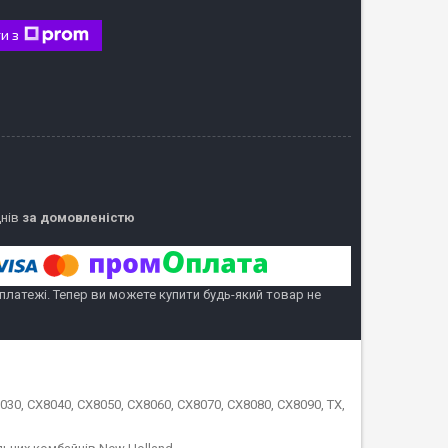
и з
днів
за домовленістю
 платежі. Тепер ви можете купити будь-який товар не
, CX8040, CX8050, CX8060, CX8070, CX8080, CX8090, TX,