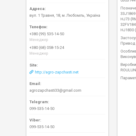
0303144
Позначе
33J1869
вул. 1 Травня, 18, м. Любомль, Україна
HJ73 (RM
32FV184
HJ1830 
+380 (99) 535-14-50
Застосу
Менеджер
Привод 
+380 (68) 058-15-24
Особлив
Менеджер
Виконув
Виробни
ROULUND
http://agro-zapchasti.net
Параме
agrozapchasti33@gmail.com
099-535-14-50
099-535-14-50