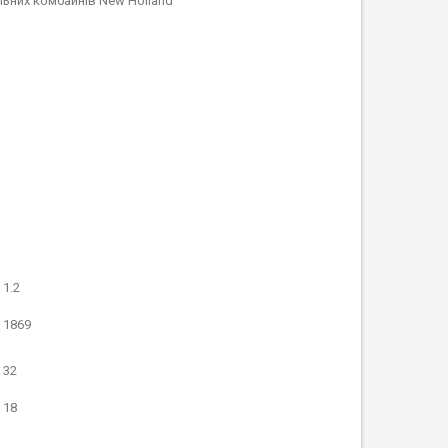
льних комбайнів New Holland
1.2
1869
32
18