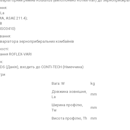
 Варіаторний ремінь Roulunds (виполонено Roflex-Vari) до зерноприбира
ння:
 La
A, ASAE 211.4);
8
(ISO3410)
вання:
варіатора зерноприбиральних комбайнів
ості:
ання ROFLEX-VARI
к:
S (Данія), входить до CONTI-TECH (Німеччина)
три
Вага: W
kg
Довжина зовнішня,
mm
La
Ширина профілю,
mm
Tw
Висота профілю, Th
mm