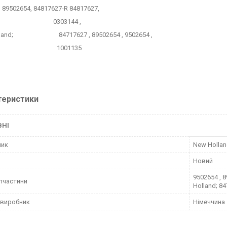
, 89502654, 84817627-R 84817627,
ES; 0303144 ,
lland; 84717627 , 89502654 , 9502654 ,
belt; 1001135
теристики
ВНІ
ник
New Holla
Новий
9502654 , 8
пчастини
Holland; 84
 виробник
Німеччина