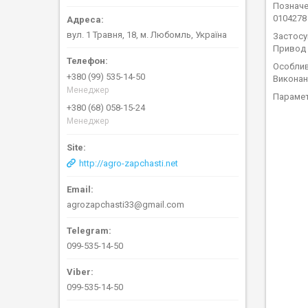
Позначе
0104278
вул. 1 Травня, 18, м. Любомль, Україна
Застосу
Привод 
Особлив
+380 (99) 535-14-50
Виконан
Менеджер
Параме
+380 (68) 058-15-24
Менеджер
http://agro-zapchasti.net
agrozapchasti33@gmail.com
099-535-14-50
099-535-14-50