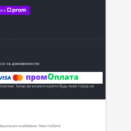
и з
днів
за домовленістю
 платежі. Тепер ви можете купити будь-який товар не
биральних комбайнах: New Holland