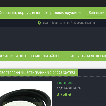
 аппарат, корпус, игла, нож, ролики, пружины
Запчасти 
вул. 1 Травня, 18, м. Любомль, Україна
АПЧАСТИНИ ДО ЗЕРНОВИХ КОМБАЙНІВ
ЗАПЧАСТИНИ ДО КОРМ
ДВОСТОРОННІЙ ШЕСТИГРАННИЙ 0104278 [GATES]
В наявності
Код:
84790356.26
3 758 ₴