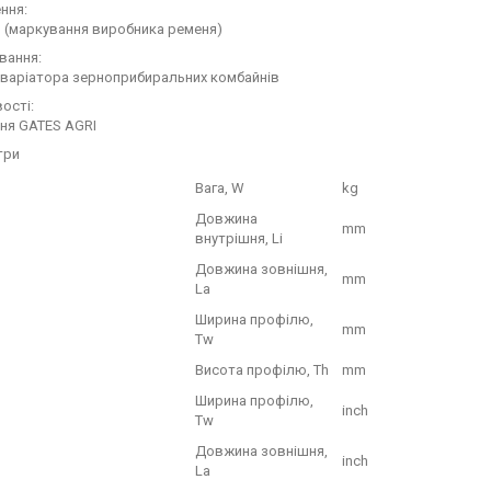
ння:
 (маркування виробника ременя)
вання:
варіатора зерноприбиральних комбайнів
ості:
ня GATES AGRI
три
Вага, W
kg
Довжина
mm
внутрішня, Li
Довжина зовнішня,
mm
La
Ширина профілю,
mm
Tw
Висота профілю, Th
mm
Ширина профілю,
inch
Tw
Довжина зовнішня,
inch
La