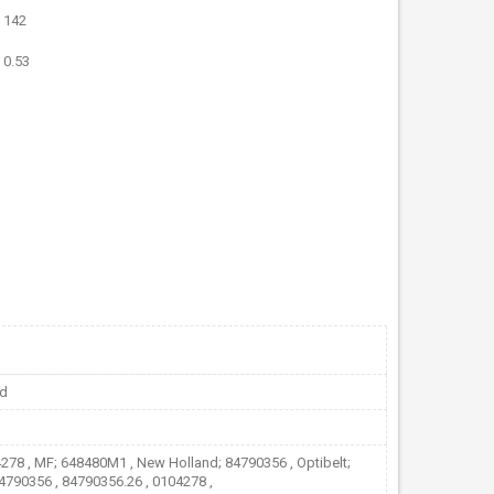
142
0.53
nd
278 , MF; 648480M1 , New Holland; 84790356 , Optibelt;
4790356 , 84790356.26 , 0104278 ,