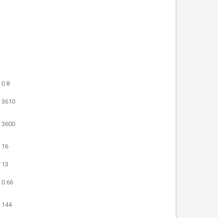
0.8
3610
3600
16
13
0.66
144