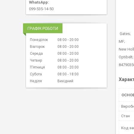
099-535-14-50
ГРАФІК РОБОТИ
Gat
Понеділок
08:00
20:00
MF;
Вівторок
08:00
20:00
New H
Середа
08:00
20:00
Opti
Четвер
08:00
20:00
84790356
Пʼятниця
08:00
20:00
Субота
08:00
18:00
Харак
Неділя
Вихідний
ОСНО
Вироб
Стан
Код за