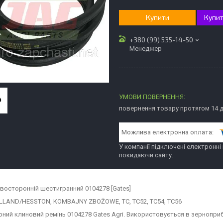
Купити
Купит
+380 (99) 535-14-50
Менеджер
повернення товару протягом 14 
У компанії підключені електронні
покидаючи сайту.
двосторонній шестигранний 0104278 [Gates]
LAND/HESSTON, KOMBAJNY ZBOŻOWE, TC, TC52, TC54, TC56
рний клиновий ремінь 0104278 Gates Agri. Використовується в зернопри