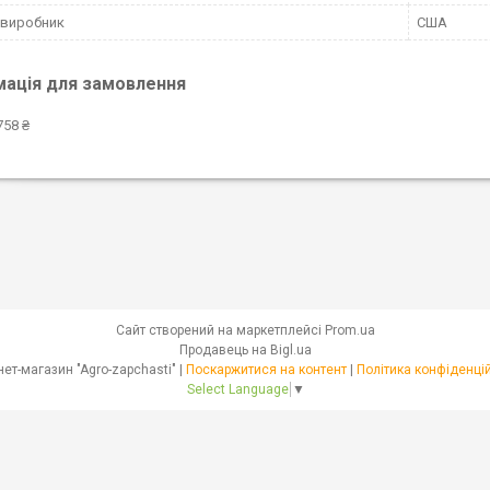
 виробник
США
мація для замовлення
758 ₴
Сайт створений на маркетплейсі
Prom.ua
Продавець на Bigl.ua
Інтернет-магазин "Agro-zapchasti" |
Поскаржитися на контент
|
Політика конфіденці
Select Language
▼