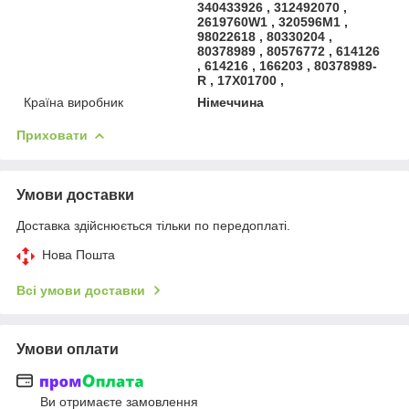
340433926 , 312492070 ,
2619760W1 , 320596M1 ,
98022618 , 80330204 ,
80378989 , 80576772 , 614126
, 614216 , 166203 , 80378989-
R , 17X01700 ,
Країна виробник
Німеччина
Приховати
Умови доставки
Доставка здійснюється тільки по передоплаті.
Нова Пошта
Всі умови доставки
Умови оплати
Ви отримаєте замовлення