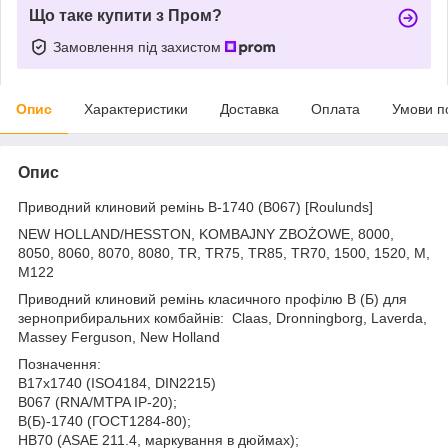
Що таке купити з Пром?
Замовлення під захистом
Опис
Характеристики
Доставка
Оплата
Умови п
Опис
Приводний клиновий ремінь B-1740 (B067) [Roulunds]
NEW HOLLAND/HESSTON, KOMBAJNY ZBOŻOWE, 8000,
8050, 8060, 8070, 8080, TR, TR75, TR85, TR70, 1500, 1520, M,
M122
Приводний клиновий ремінь класичного профілю B (Б) для
зерноприбиральних комбайнів: Claas, Dronningborg, Laverda,
Massey Ferguson, New Holland
Позначення:
B17x1740 (ISO4184, DIN2215)
B067 (RNA/MTPA IP-20);
B(Б)-1740 (ГОСТ1284-80);
HB70 (ASAE 211.4, маркування в дюймах);