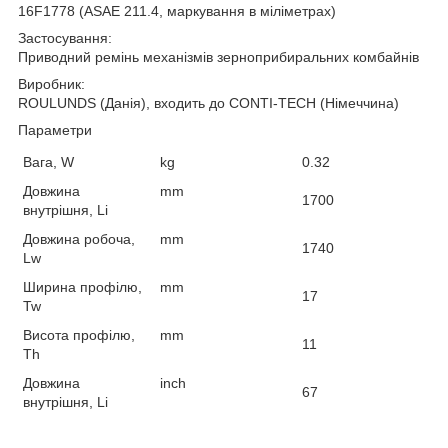
16F1778 (ASAE 211.4, маркування в міліметрах)
Застосування:
Приводний ремінь механізмів зерноприбиральних комбайнів
Виробник:
ROULUNDS (Данія), входить до CONTI-TECH (Німеччина)
Параметри
Вага, W
kg
0.32
Довжина
mm
1700
внутрішня, Li
Довжина робоча,
mm
1740
Lw
Ширина профілю,
mm
17
Tw
Висота профілю,
mm
11
Th
Довжина
inch
67
внутрішня, Li