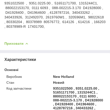
9351022500 , 9351.0225.00 , 51651171700, 1315244C1,
880022153170, 0111 6093 , 088-002215-3.170 D41928000 ,
D41928400 , D41964600 , 4128787216, 340433262 ,
340433926, 312492070, 2619760W1 , 320596M1, 98022618
, 80330204 , 80378989 80576772, 614126 , 614216 , 166203
, 80378989-R 17X01700,
Приховати
Характеристики
Основні
Виробник
New Holland
Стан
Новий
Код запчастини
9351022500 , 9351.0225.00 ,
51651171700 , 1315244C1 ,
880022153170 , 0111 6093 ,
088-002215-3.170 , D41928000
, D41928400 , D41964600 ,
4128787216 , 340433262 ,