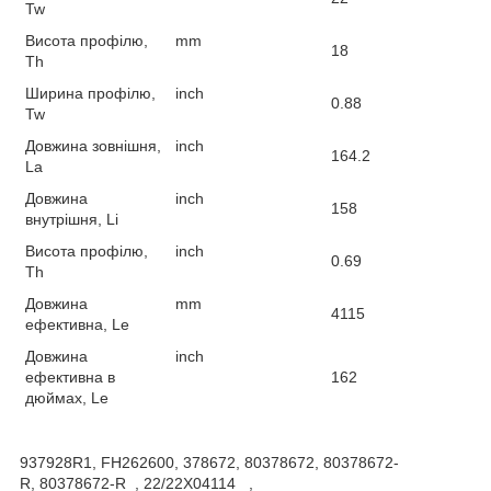
Tw
Висота профілю,
mm
18
Th
Ширина профілю,
inch
0.88
Tw
Довжина зовнішня,
inch
164.2
La
Довжина
inch
158
внутрішня, Li
Висота профілю,
inch
0.69
Th
Довжина
mm
4115
ефективна, Le
Довжина
inch
ефективна в
162
дюймах, Le
937928R1, FH262600, 378672, 80378672, 80378672-
R, 80378672-R , 22/22X04114 ,