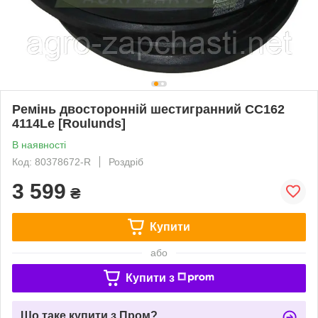
Ремінь двосторонній шестигранний СС162
4114Le [Roulunds]
В наявності
Код: 80378672-R
Роздріб
3 599
₴
Купити
або
Купити з
Що таке купити з Пром?