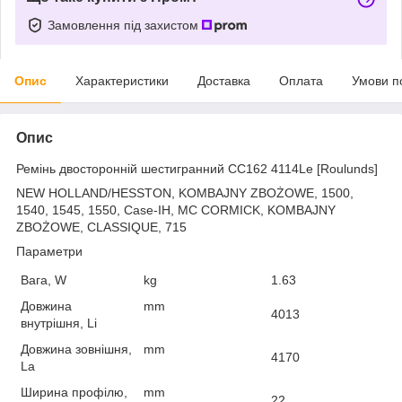
Замовлення під захистом
Опис
Характеристики
Доставка
Оплата
Умови п
Опис
Ремінь двосторонній шестигранний СС162 4114Le [Roulunds]
NEW HOLLAND/HESSTON, KOMBAJNY ZBOŻOWE, 1500,
1540, 1545, 1550, Case-IH, MC CORMICK, KOMBAJNY
ZBOŻOWE, CLASSIQUE, 715
Параметри
Вага, W
kg
1.63
Довжина
mm
4013
внутрішня, Li
Довжина зовнішня,
mm
4170
La
Ширина профілю,
mm
22