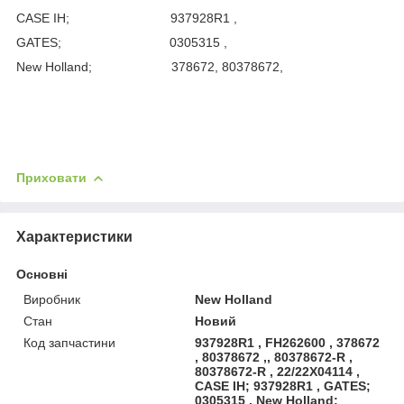
CASE IH; 937928R1 ,
GATES; 0305315 ,
New Holland; 378672, 80378672,
Приховати
Характеристики
Основні
Виробник
New Holland
Стан
Новий
Код запчастини
937928R1 , FH262600 , 378672
, 80378672 ,, 80378672-R ,
80378672-R , 22/22X04114 ,
CASE IH; 937928R1 , GATES;
0305315 , New Holland;