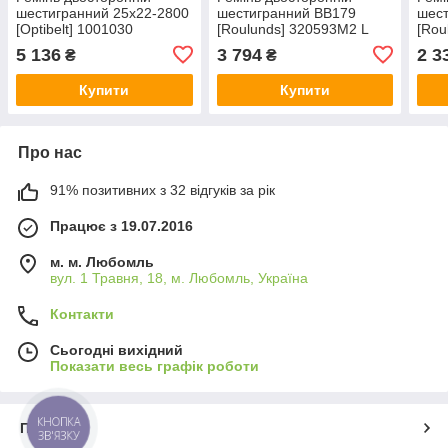
шестигранний 25x22-2800
шестигранний BB179
шес
[Optibelt] 1001030
[Roulunds] 320593M2 L
[Rou
роб-4547мм
5 136
3 794
2 3
₴
₴
Купити
Купити
Про нас
91% позитивних з 32 відгуків за рік
Працює з 19.07.2016
м. м. Любомль
вул. 1 Травня, 18, м. Любомль, Україна
Контакти
Сьогодні вихідний
Показати весь графік роботи
КНОПКА
Про нас
ЗВ'ЯЗКУ