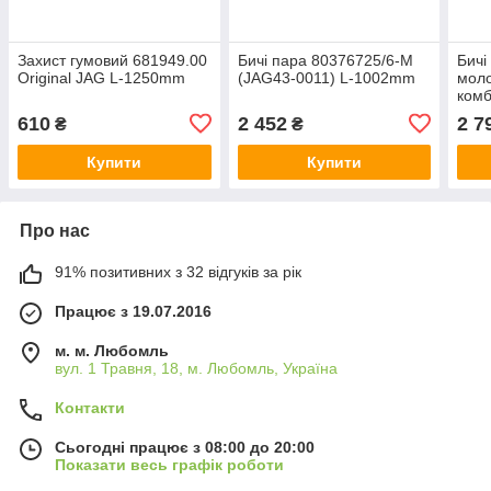
Захист гумовий 681949.00
Бичі пара 80376725/6-M
Бичі
Original JAG L-1250mm
(JAG43-0011) L-1002mm
моло
ком
Ferg
610
2 452
2 7
₴
₴
805
Купити
Купити
Про нас
91% позитивних з 32 відгуків за рік
Працює з 19.07.2016
м. м. Любомль
вул. 1 Травня, 18, м. Любомль, Україна
Контакти
Сьогодні працює з 08:00 до 20:00
Показати весь графік роботи