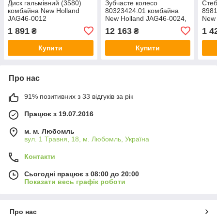
Диск гальмівний (3580)
Зубчасте колесо
Стеб
комбайна New Holland
80323424.01 комбайна
8981
JAG46-0012
New Holland JAG46-0024,
New 
d-35mm. z-
Orgi
1 891
12 163
1 4
₴
₴
14/22/24/35(зубців)
Купити
Купити
Про нас
91% позитивних з 33 відгуків за рік
Працює з 19.07.2016
м. м. Любомль
вул. 1 Травня, 18, м. Любомль, Україна
Контакти
Сьогодні працює з 08:00 до 20:00
Показати весь графік роботи
Про нас