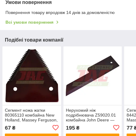
Умови повернення
Повернення товару впродовж 14 днів за домовленістю
Всі умови повернення
Подібні товари компанії
Сегмент ножа жатки
Нерухомий ніж
Сегм
80365110 комбайна New
подрібнювача Z59020.01
844
Holland, Massey Ferguson,
комбайна John Deere —
Mass
82х76мм
198х50х3 мм [Rasspe]
83х
67
195
77
₴
₴