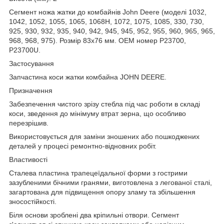
Сегмент ножа жатки до комбайнів John Deere (моделі 1032,
1042, 1052, 1055, 1065, 1068H, 1072, 1075, 1085, 330, 730,
925, 930, 932, 935, 940, 942, 945, 945, 952, 955, 960, 965, 965,
968, 968, 975). Розмір 83х76 мм. ОЕМ номер P23700,
P23700U.
Застосування
Запчастина коси жатки комбайна JOHN DEERE.
Призначення
Забезпечення чистого зрізу стебла під час роботи в складі
коси, зведення до мінімуму втрат зерна, що особливо
перезрішив.
Використовується для заміни зношених або пошкоджених
деталей у процесі ремонтно-відновних робіт.
Властивості
Сталева пластина трапецеїдальної форми з гострими
зазубленими бічними гранями, виготовлена з легованої сталі,
загартована для підвищення опору зламу та збільшення
зносостійкості.
Біля основи зроблені два кріпильні отвори. Сегмент