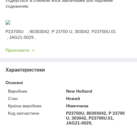
з'єднується зі спинкою коси заклепками або нарізним
з'єднанням.
P23700U , 80303042, P 23700 U, 303042, P23700U.01
, JAG21-0029 ,
Приховати
Характеристики
Основні
Виробник
New Holland
Стан
Новий
Країна виробник
Німеччина
Код запчастини
P23700U, 80303042, P 23700
U, 303042, P23700U.01,
JAG21-0029,