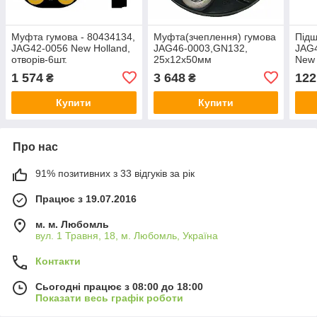
Муфта гумова - 80434134,
Муфта(зчеплення) гумова
Під
JAG42-0056 New Holland,
JAG46-0003,GN132,
JAG4
отворів-6шт.
25х12х50мм
New 
1 574
3 648
122
₴
₴
Купити
Купити
Про нас
91% позитивних з 33 відгуків за рік
Працює з 19.07.2016
м. м. Любомль
вул. 1 Травня, 18, м. Любомль, Україна
Контакти
Сьогодні працює з 08:00 до 18:00
Показати весь графік роботи