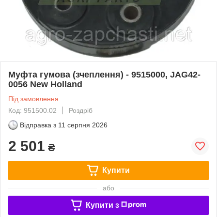
Муфта гумова (зчеплення) - 9515000, JAG42-
0056 New Holland
Під замовлення
Код: 951500.02
Роздріб
Відправка з
11 серпня 2026
2 501
₴
Купити
або
Купити з