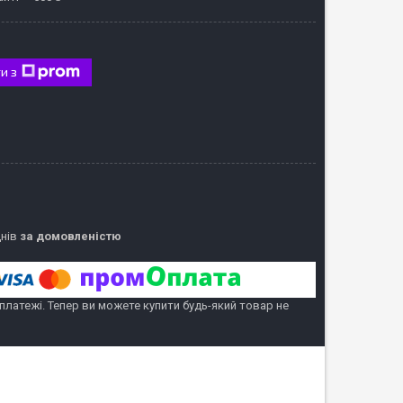
и з
днів
за домовленістю
 платежі. Тепер ви можете купити будь-який товар не