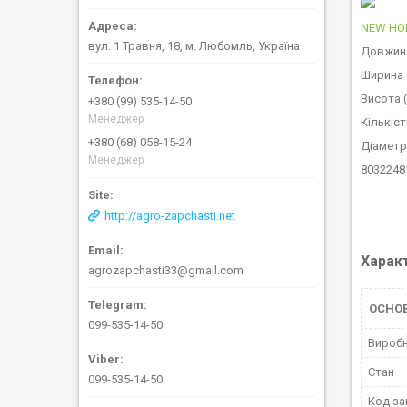
NEW HO
вул. 1 Травня, 18, м. Любомль, Україна
Довжина
Ширина 
Висота (
+380 (99) 535-14-50
Менеджер
Кількіст
+380 (68) 058-15-24
Діаметр
Менеджер
80322481
http://agro-zapchasti.net
Харак
agrozapchasti33@gmail.com
ОСНО
099-535-14-50
Вироб
Стан
099-535-14-50
Код за