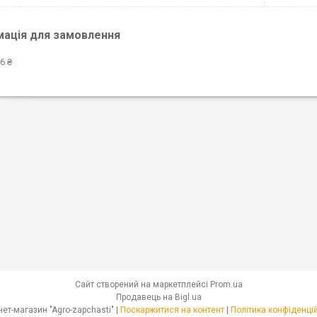
мація для замовлення
6 ₴
Сайт створений на маркетплейсі
Prom.ua
Продавець на Bigl.ua
Інтернет-магазин "Agro-zapchasti" |
Поскаржитися на контент
|
Політика конфіденці