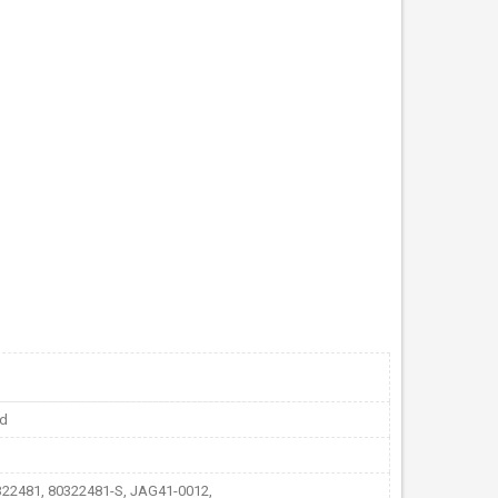
nd
322481, 80322481-S, JAG41-0012,