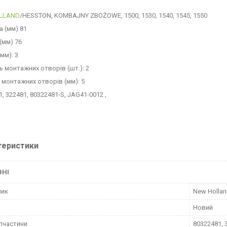
LLAND
/HESSTON, KOMBAJNY ZBOŻOWE, 1500, 1530, 1540, 1545, 1550
 (мм) 81
(мм) 76
мм): 3
ь монтажних отворів (шт.): 2
 монтажних отворів (мм): 5
, 322481, 80322481-S, JAG41-0012 ,
теристики
ВНІ
ник
New Holla
Новий
пчастини
80322481, 