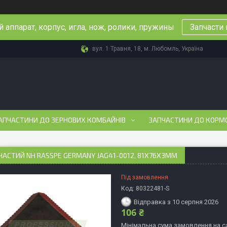
 аппарат, корпус, игла, нож, ролики, пружины
Запчасти 
вул. 1 Травня, 18, м. Любомль, Україна
АПЧАСТИНИ ДО ЗЕРНОВИХ КОМБАЙНІВ
ЗАПЧАСТИНИ ДО КОРМ
ЧАСТИЙ NH RASSPE GERMANY JAG41-0012, 81Х76Х3ММ
Під замовлення
Код:
80322481-S
Відправка з 10 серпня 2026
106 ₴
Мінімальна сума замовлення на са