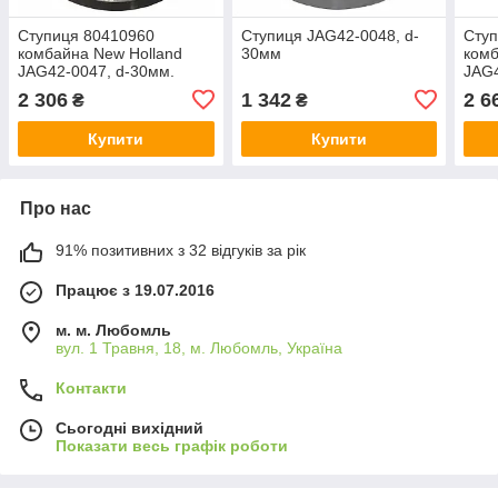
Ступиця 80410960
Ступиця JAG42-0048, d-
Ступ
комбайна New Holland
30мм
комб
JAG42-0047, d-30мм.
JAG4
51м
2 306
1 342
2 6
₴
₴
Купити
Купити
Про нас
91% позитивних з 32 відгуків за рік
Працює з 19.07.2016
м. м. Любомль
вул. 1 Травня, 18, м. Любомль, Україна
Контакти
Сьогодні вихідний
Показати весь графік роботи