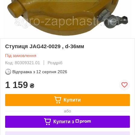
Ступиця JAG42-0029 , d-36мм
Під замовлення
Код: 80309321.01
Роздріб
Відправка з
12 серпня 2026
1 159
₴
Купити
або
Купити з