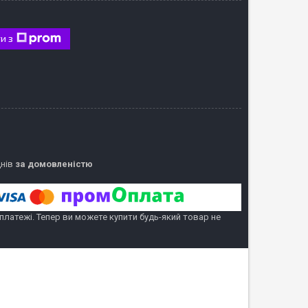
и з
днів
за домовленістю
 платежі. Тепер ви можете купити будь-який товар не