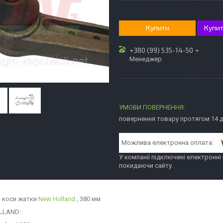
Купити
Купит
+380 (99) 535-14-50
Менеджер
повернення товару протягом 14 
У компанії підключені електронні
покидаючи сайту.
 коси жатки
New Holland
, 380 мм
LLAND: