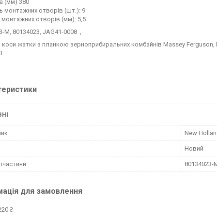
 (мм) 380
ь монтажних отворів (шт.): 9
 монтажних отворів (мм): 5,5
3-M, 80134023, JAG41-0008 ,
 коси жатки з планкою зерноприбиральних комбайнів Massey Ferguson, 
3.
теристики
ВНІ
ник
New Holla
Новий
пчастини
80134023-M
мація для замовлення
220 ₴