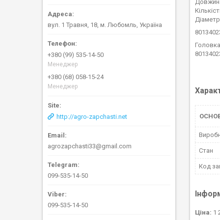
Довжина
Кількіст
Діаметр
вул. 1 Травня, 18, м. Любомль, Україна
8013402
Головка
8013402
+380 (99) 535-14-50
Менеджер
+380 (68) 058-15-24
Менеджер
Харак
ОСНО
http://agro-zapchasti.net
Вироб
agrozapchasti33@gmail.com
Стан
Код за
099-535-14-50
Інфор
099-535-14-50
Ціна:
1 