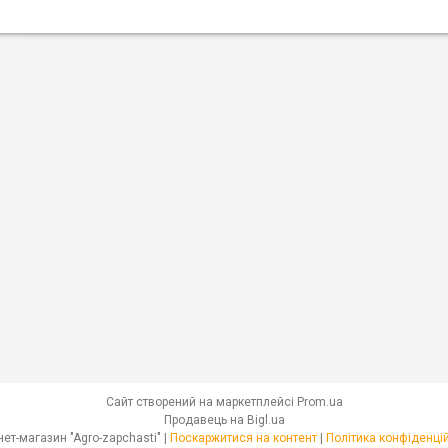
Сайт створений на маркетплейсі
Prom.ua
Продавець на Bigl.ua
Інтернет-магазин "Agro-zapchasti" |
Поскаржитися на контент
|
Політика конфіденці