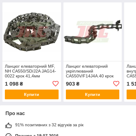
Ланцюг елеваторний MF,
Ланцюг елеваторний
Ланц
NH CA550/SD/J2A JAG14-
укріплюваний
внут
0022 крок 41,4мм
CA550V/F14J4A.40 крок
CA55
41,4мм
0021
1 098
903
1 5
₴
₴
Купити
Купити
Про нас
91% позитивних з 32 відгуків за рік
Працює з 19.07.2016