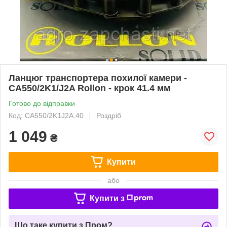
Ланцюг транспортера похилої камери -
CA550/2K1/J2A Rollon - крок 41.4 мм
Готово до відправки
Код: CA550/2K1J2A.40
Роздріб
1 049
₴
Купити
або
Купити з
Що таке купити з Пром?