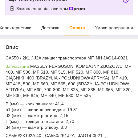
Замовлення під захистом
Характеристики
Доставка
Оплата
Умови повернення
Опис
CA550 / 2K1 / J2A ланцюг транспортера MF, NH JAG14-0021
Запчастина
MASSEY FERGUSON, KOMBAJNY ZBOŻOWE, MF
400, MF 500, MF 510, MF 515, MF 520, MF 800, MF 810,
CIĄGNIKI, 400 (BRAZYLIA - POŁUDNIOWA AFRYKA), MF 410,
MF 415, 500, MF 560, MF 565, 600 (BRAZYLIA-POŁUDNIOWA
AFRYKA), MF 660, 700-800, MF 825, MF 835, MF 665, MF 820,
MF 830, MF 845, MF 840, MF 530, MF 535
P (мм) — крок ланцюга: 41,4
b1 (мм) — ширина всередині: 19.81
d2 (мм) — діаметр штиря: 7,15
Т (мм) — товщина пластини: 2,70
d4 (мм) — діаметр отвору: 8,3
CA550/2K1J2A.40 , CA550/2K1J2A , JAG14-0021 ,