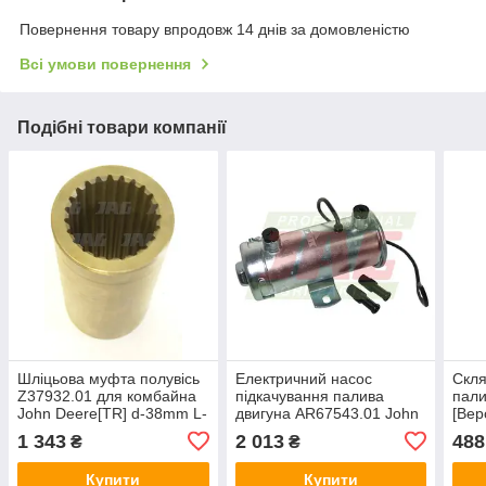
Повернення товару впродовж 14 днів за домовленістю
Всі умови повернення
Подібні товари компанії
Шліцьова муфта полувісь
Електричний насос
Скля
Z37932.01 для комбайна
підкачування палива
пали
John Deere[TR] d-38mm L-
двигуна AR67543.01 John
[Bep
102mm F-23
Deere, 80 л/хв, [Facet] L-
1 343
2 013
488
₴
₴
135mm D-51mm
Купити
Купити