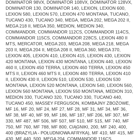
DOMINATOR 98VX, DOMINATOR 108VX, DOMINATOR 128VX,
DOMINATOR 130, DOMINATOR 140, LEXION, LEXION 600,
LEXION 580, LEXION 570, LEXION 470 MONTANA, TUCANO,
TUCANO 430, TUCANO 340, MEGA, MEGA 202, MEGA 202 II,
MEGA 218 II, MEGA 350, MEDION, MEDION 340,
COMMANDOR, COMMANDOR 112CS, COMMANDOR 114CS,
COMMANDOR 115CS, COMMANDOR 228CS, LEXION 480 II
MTS, MERCATOR, MEGA 203, MEGA 208, MEGA 218, MEGA
203 II, MEGA 204 II, MEGA 208 II, MEGA 360, MEGA 370,
LEXION 405, LEXION 410, LEXION 415, LEXION 430, LEXION
420 MONTANA, LEXION 430 MONTANA, LEXION 440, LEXION
460 II, LEXION 450 TERRA, LEXION 460 TERRA, LEXION 450
MTS II, LEXION 460 MTS II, LEXION 480 TERRA, LEXION 410
II, LEXION 430 II, LEXION 510, LEXION 530, LEXION 530
MONTANA, LEXION 520 MONTANA, LEXION 540, LEXION 560,
LEXION 560 MONTANA, LEXION 550 MONTANA, MEDION 310,
MEDION 330, TUCANO 320, TUCANO 330, TUCANO 440,
TUCANO 450, MASSEY FERGUSON, KOMBAJNY ZBOŻOWE,
MF 16, MF 20, MF 24, MF 27, MF 28, MF 31, MF 34, MF 36,
MF 38, MF 40, MF 99, MF 186, MF 187, MF 206, MF 307, MF
330, MF 487, MF 506, MF 507, MF 510, MF 515, MF 740, MF
750, MF 760, MF 788, MF 800, CIĄGNIKI, 200, MF 240, 400,
400 (BRAZYLIA - POŁUDNIOWA AFRYKA), MF 410, MF 415, MF
430, MF 440, 500, MEGA 204, COMMANDOR 116CS