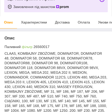
Замовлення під захистом
Опис
Характеристики
Доставка
Оплата
Умови п
Опис
Паливний
фільтр
26560017
CLAAS, KOMBAJNY ZBOŻOWE, DOMINATOR, DOMINATOR
48, DOMINATOR 58, DOMINATOR 68, DOMINATOR78,
DOMINATOR88, DOMINATOR 98, DOMINATOR108,
DOMINATOR 118, DOMINATOR 88VX, DOMINATOR 98VX,
LEXION, MEGA, MEGA 202, MEGA 202 II, MEDION,
COMMANDOR, COMMANDOR 112CS, LEXION 480, MEGA 203,
MEGA 203 II, LEXION 405, LEXION 410, LEXION 415, LEXION
430, LEXION 440, MEDION 310, MASSEY FERGUSON,
KOMBAJNY ZBOŻOWE, MF 31, MF 186, MF 187, MF 206, MF
307, MF 330, MF 487, MF 510, MF 740, MF 750, MF 760,
CIĄGNIKI, 100, MF 130, MF 135, MF 140, MF 145, MF 155, MF
158, MF 165, MF 168, MF 175, MF 178, MF 185, MF 188, 1000,
MF 1004, MF 1080, MF 1200, MF 1250, 200, MF 230, MF 235,