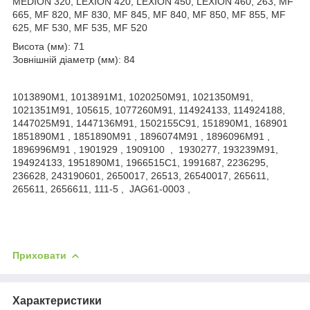
MEDION 320, LEXION 420, LEXION 450, LEXION 460, 263, MF
665, MF 820, MF 830, MF 845, MF 840, MF 850, MF 855, MF
625, MF 530, MF 535, MF 520
Висота (мм): 71
Зовнішній діаметр (мм): 84
1013890M1, 1013891M1, 1020250M91, 1021350M91,
1021351M91, 105615, 1077260M91, 114924133, 114924188,
1447025M91, 1447136M91, 1502155C91, 151890M1, 168901
1851890M1 , 1851890M91 , 1896074M91 , 1896096M91 ,
1896996M91 , 1901929 , 1909100 , 1930277, 193239M91,
194924133, 1951890M1, 1966515C1, 1991687, 2236295,
236628, 243190601, 2650017, 26513, 26540017, 265611,
265611, 2656611, 111-5 , JAG61-0003 ,
Приховати
Характеристики