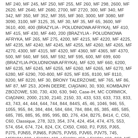
MF 240, MF 245, MF 250, MF 255, MF 260, MF 298, 2600, MF
2620, MF 2640, MF 2680, 2700, MF 2720, 300, MF 340, MF
342, MF 350, MF 352, MF 355, MF 360, 3000, MF 3080, MF
3090, 3100, MF 3125, 35, MF 30, MF 35, MF 65, 3600, MF
3610, 400, 400 (BRAZYLIA - POŁUDNIOWA AFRYKA), MF 410,
MF 415, MF 430, MF 440, 200 (BRAZYLIA - POŁUDNIOWA
AFRYKA, MF 265, MF 275, 4200, MF 4215, MF 4220, MF 4225,
MF 4235, MF 4240, MF 4245, MF 4255, MF 4260, MF 4265, MF
4270, 4300, MF 4315, MF 4320, MF 4360, MF 4365, MF 4370,
500, MF 560, MF 565, MF 592, MF 595, 600, MF 699, 600
(BRAZYLIA-POŁUDNIOWA AFRYKA), MF 620, MF 660, 6200,
MF 6235, MF 6245, MF 6255, MF 6260, MF 6265, MF 6270, MF
6280, MF 6290, 700-800, MF 825, MF 835, 8100, MF 8110,
8200, MF 8220, MF 30, BRONY TALERZOWE, MF 765, MF 86,
MF 87, MF 253, JOHN DEERE, CIĄGNIKI, 30, 930, KOMBAJNY
ZBOŻOWE, 530, 730, 430, 630, 940, Case-IH, MC CORMICK,
CIĄGNIKI, 2000, 2130, 2140, 2150, 33, 433, 533, 633, 733, 833,
43, 743, 44, 444, 644, 744, 844, 844S, 45, 46, 1046, 946, 55,
1055, 955, 84, 384, 484, 584, 684, 784, 884, 85, 385, 485, 585,
685, 785, 885, 95, 895, 995, BD, 276, 434, B275, B414, C, C50,
C60, Classique, 278, 323, 354, 374, 424, 454, 474, 475, 553,
574, 654, 674, 724, 824, CX, CX50, CX60, PJ, PJ55, PJ65,
PJ75, PJN55, PJN65, PJN75, PJV55, PJV65, PJV75, 745,