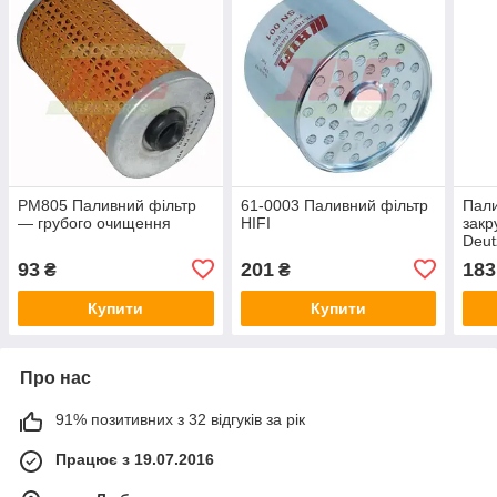
PM805 Паливний фільтр
61-0003 Паливний фільтр
Пали
— грубого очищення
HIFI
закр
Deut
93
201
183
₴
₴
Купити
Купити
Про нас
91% позитивних з 32 відгуків за рік
Працює з 19.07.2016