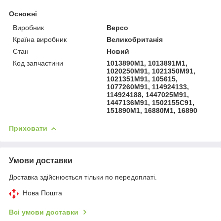
Основні
Виробник
Bepco
Країна виробник
Великобританія
Стан
Новий
Код запчастини
1013890M1, 1013891M1,
1020250M91, 1021350M91,
1021351M91, 105615,
1077260M91, 114924133,
114924188, 1447025M91,
1447136M91, 1502155C91,
151890M1, 16880M1, 16890
Приховати
Умови доставки
Доставка здійснюється тільки по передоплаті.
Нова Пошта
Всі умови доставки