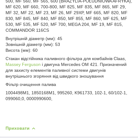
500, MF 560, MF 565, 600 (BRAZYLIA-POŁUDNIOWA AFRYKA),
MF 620, MF 660, 700-800, MF 825, MF 835, MF 865, MF 29,
MF 32, MF 22, MF 23, MF 26, MF 29XP, MF 665, MF 820, MF
830, MF 845, MF 840, MF 850, MF 855, MF 860, MF 625, MF
530, MF 535, MF 520, MF 700, MEGA 204, MF 19, MF 815,
COMMANDOR 116CS
Внутрішній діаметр (мм): 45
Зовнішній діаметр (мм): 53
Висота (мм): 60
Стакан відстійника паливного фільтра для комбайнів Claas,
Massey Ferguson
і двигуна Mercedes OM 421. Призначений
для захисту елементів паливної системи двигунів
внутрішнього згоряння від швидкого зношування
Фільтр очищення палива
1004498M1, 1850168M1, 995260, K961733, 102-1, 60/102-1,
099060,0, 0000990600,
Приховати