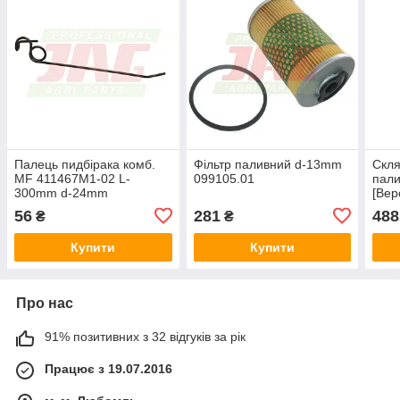
Палець пидбірака комб.
Фільтр паливний d-13mm
Скля
MF 411467M1-02 L-
099105.01
пали
300mm d-24mm
[Bep
56
281
488
₴
₴
Купити
Купити
Про нас
91% позитивних з 32 відгуків за рік
Працює з 19.07.2016