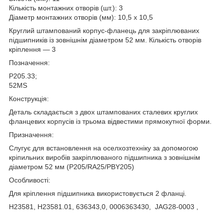
Кількість монтажних отворів (шт.): 3
Діаметр монтажних отворів (мм): 10,5 х 10,5
Круглий штампований корпус-фланець для закріплюваних
підшипників із зовнішнім діаметром 52 мм. Кількість отворів
кріплення — 3
Позначення:
P205.33;
52MS
Конструкція:
Деталь складається з двох штампованих сталевих круглих
фланцевих корпусів із трьома відвестими прямокутної форми.
Призначення:
Слугує для встановлення на оселхозтехніку за допомогою
кріпильних виробів закріплюваного підшипника з зовнішнім
діаметром 52 мм (P205/RA25/PBY205)
Особливості:
Для кріплення підшипника використовується 2 фланці.
H23581, H23581.01, 636343,0, 0006363430, JAG28-0003 ,