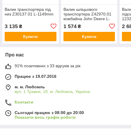
Валик транспортера під.
Валик шліцьового
Вали
низ Z30137.01 L-1149mm
транспортера Z42970.01
підс
комбайна John Deere L-
123
116mm
3 135
1 574
2 6
₴
₴
Купити
Купити
Про нас
91% позитивних з 33 відгуків за рік
Працює з 19.07.2016
м. м. Любомль
вул. 1 Травня, 18, м. Любомль, Україна
Контакти
Сьогодні працює з 08:00 до 20:00
Показати весь графік роботи