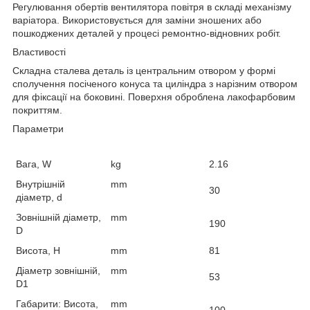
Регулювання обертів вентилятора повітря в складі механізму
варіатора. Використовується для заміни зношених або
пошкоджених деталей у процесі ремонтно-відновних робіт.
Властивості
Складна сталева деталь із центральним отвором у формі
сполучення посіченого конуса та циліндра з нарізним отвором
для фіксації на боковині. Поверхня оброблена лакофарбовим
покриттям.
Параметри
Вага, W
kg
2.16
Внутрішній
mm
30
діаметр, d
Зовнішній діаметр,
mm
190
D
Висота, H
mm
81
Діаметр зовнішній,
mm
53
D1
Габарити: Висота,
mm
100