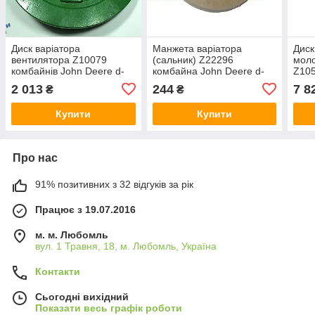
Диск варіатора
Манжета варіатора
Диск
вентилятора Z10079
(сальник) Z22296
моло
комбайнів John Deere d-
комбайна John Deere d-
Z105
30/ D184mm
63mm
Dee
2 013
244
7 8
₴
₴
Купити
Купити
Про нас
91% позитивних з 32 відгуків за рік
Працює з 19.07.2016
м. м. Любомль
вул. 1 Травня, 18, м. Любомль, Україна
Контакти
Сьогодні вихідний
Показати весь графік роботи