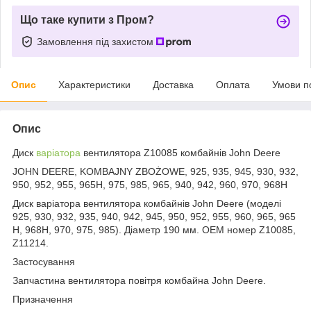
Що таке купити з Пром?
Замовлення під захистом
Опис
Характеристики
Доставка
Оплата
Умови п
Опис
Диск
варіатора
вентилятора Z10085 комбайнів John Deere
JOHN DEERE, KOMBAJNY ZBOŻOWE, 925, 935, 945, 930, 932,
950, 952, 955, 965H, 975, 985, 965, 940, 942, 960, 970, 968H
Диск варіатора вентилятора комбайнів John Deere (моделі
925, 930, 932, 935, 940, 942, 945, 950, 952, 955, 960, 965, 965
Н, 968Н, 970, 975, 985). Діаметр 190 мм. OEM номер Z10085,
Z11214.
Застосування
Запчастина вентилятора повітря комбайна John Deere.
Призначення