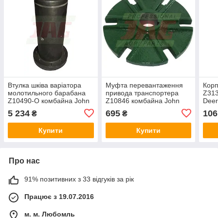
Втулка шківа варіатора
Муфта перевантаження
Корп
молотильного барабана
привода транспортера
Z313
Z10490-O комбайна John
Z10846 комбайна John
Dee
Deere L-197mm D-104mm
Deere - d30/D153мм
5 234
695
106
₴
₴
Купити
Купити
Про нас
91% позитивних з 33 відгуків за рік
Працює з 19.07.2016
м. м. Любомль