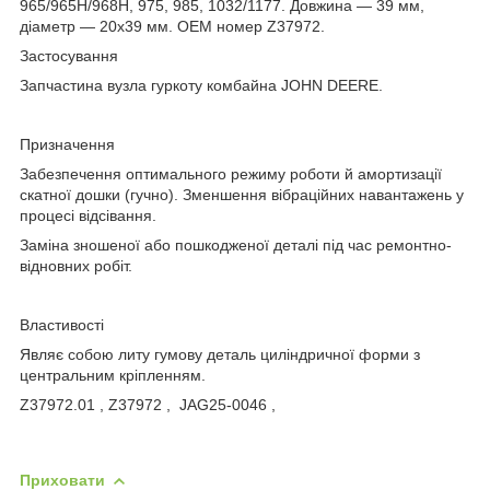
965/965H/968H, 975, 985, 1032/1177. Довжина — 39 мм,
діаметр — 20x39 мм. ОЕМ номер Z37972.
Застосування
Запчастина вузла гуркоту комбайна JOHN DEERE.
Призначення
Забезпечення оптимального режиму роботи й амортизації
скатної дошки (гучно). Зменшення вібраційних навантажень у
процесі відсівання.
Заміна зношеної або пошкодженої деталі під час ремонтно-
відновних робіт.
Властивості
Являє собою литу гумову деталь циліндричної форми з
центральним кріпленням.
Z37972.01 , Z37972 , JAG25-0046 ,
Приховати