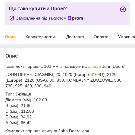
Що таке купити з Пром?
Замовлення під захистом
Опис
Характеристики
Доставка
Оплата
Умови п
Опис
Комплект поршень 102 мм із пальцем на
двигун
John Deere
JOHN DEERE, CIĄGNIKI, 20, 1020 (Europe-3164D), 2120
(Europe), 2120 (USA), 30, 930, KOMBAJNY ZBOŻOWE, 530,
730, 925, 430, 630, 940
Тип: 3-кільця
Діаметр (мм): 102.00
В (мм): 21,80
D (мм): 112.00
Е (мм): 34,92
А (мм): 66,42
Комплект поршня двигуна John Deere для