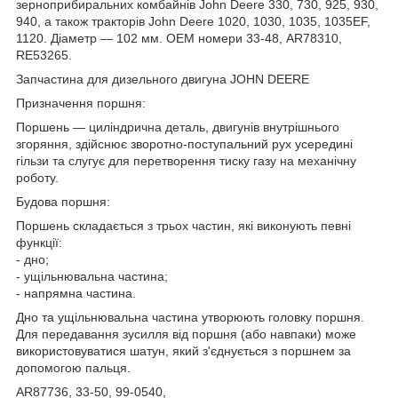
зерноприбиральних комбайнів John Deere 330, 730, 925, 930,
940, а також тракторів John Deere 1020, 1030, 1035, 1035EF,
1120. Діаметр — 102 мм. ОЕМ номери 33-48, AR78310,
RE53265.
Запчастина для дизельного двигуна JOHN DEERE
Призначення поршня:
Поршень — циліндрична деталь, двигунів внутрішнього
згоряння, здійснює зворотно-поступальний рух усередині
гільзи та слугує для перетворення тиску газу на механічну
роботу.
Будова поршня:
Поршень складається з трьох частин, які виконують певні
функції:
- дно;
- ущільнювальна частина;
- напрямна частина.
Дно та ущільнювальна частина утворюють головку поршня.
Для передавання зусилля від поршня (або навпаки) може
використовуватися шатун, який з'єднується з поршнем за
допомогою пальця.
AR87736, 33-50, 99-0540,