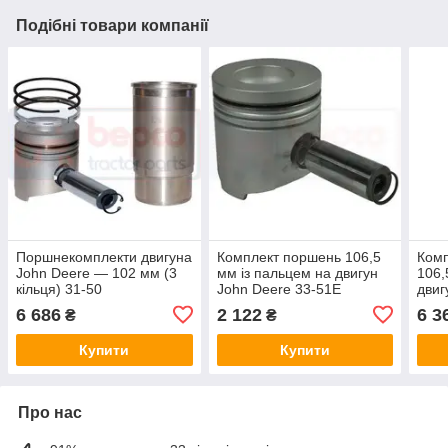
Подібні товари компанії
Поршнекомплекти двигуна
Комплект поршень 106,5
Комп
John Deere — 102 мм (3
мм із пальцем на двигун
106,
кільця) 31-50
John Deere 33-51E
двиг
6 686
2 122
6 3
₴
₴
Купити
Купити
Про нас