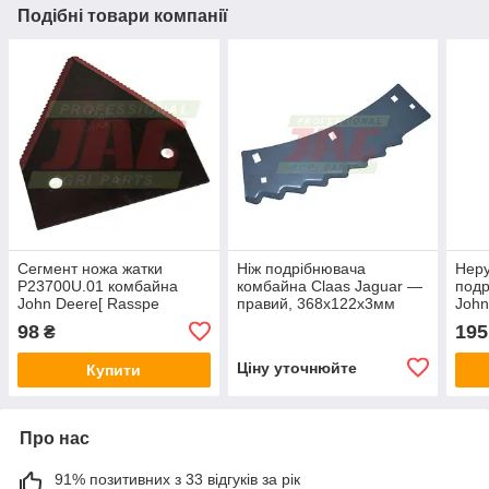
Подібні товари компанії
Сегмент ножа жатки
Ніж подрібнювача
Неру
P23700U.01 комбайна
комбайна Claas Jaguar —
подр
John Deere[ Rasspe
правий, 368х122х3мм
John
Germany], 83х76х2мм.
[Germany]
мм [
98
195
₴
Ціну уточнюйте
Купити
Про нас
91% позитивних з 33 відгуків за рік