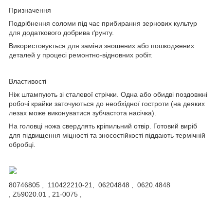
Призначення
Подрібнення соломи під час прибирання зернових культур
для додаткового добрива ґрунту.
Використовується для заміни зношених або пошкоджених
деталей у процесі ремонтно-відновних робіт.
Властивості
Ніж штампують зі сталевої стрічки. Одна або обидві поздовжні
робочі крайки заточуються до необхідної гостроти (на деяких
лезах може виконуватися зубчастота насічка).
На головці ножа свердлять кріпильний отвір. Готовий виріб
для підвищення міцності та зносостійкості піддають термічній
обробці.
80746805 , 110422210-21, 06204848 , 0620.4848
, Z59020.01 , 21-0075 ,