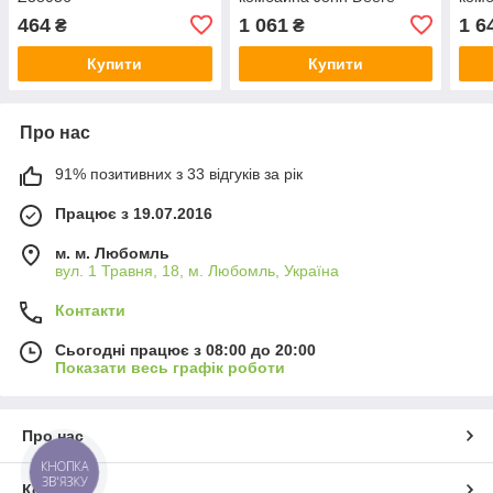
z11 (11 зубців)
z11 
464
1 061
1 6
₴
₴
Купити
Купити
Про нас
91% позитивних з 33 відгуків за рік
Працює з 19.07.2016
м. м. Любомль
вул. 1 Травня, 18, м. Любомль, Україна
Контакти
Сьогодні працює з 08:00 до 20:00
Показати весь графік роботи
Про нас
КНОПКА
ЗВ'ЯЗКУ
Контакти