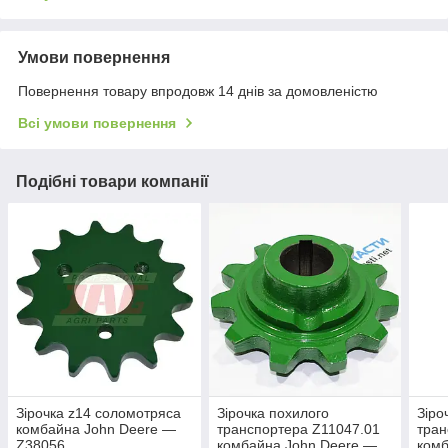
Умови повернення
Повернення товару впродовж 14 днів за домовленістю
Всі умови повернення
Подібні товари компанії
Зірочка z14 соломотряса
Зірочка похилого
Зіро
комбайна John Deere —
транспортера Z11047.01
тран
Z38056
комбайна John Deere —
комб