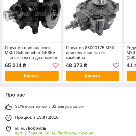
Редуктор привода коси
Редуктор 85000175 МКШ
Ред
МКШ Schumacher GE85V
приводу коси жатки
МКШ 
— зі шківом на два ремені
комбайна
(36
, d-215мм ,60540092
65 014
48 373
41 
₴
₴
Купити
Купити
Про нас
91% позитивних з 32 відгуків за рік
Працює з 19.07.2016
м. м. Любомль
вул. 1 Травня, 18, м. Любомль, Україна