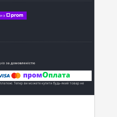
и з
днів
за домовленістю
 платежі. Тепер ви можете купити будь-який товар не