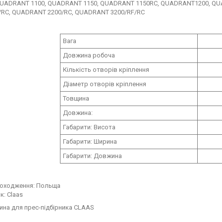
 QUADRANT 1100, QUADRANT 1150, QUADRANT 1150RC, QUADRANT1200, Q
/RC, QUADRANT 2200/RC, QUADRANT 3200/RF/RC
Вага
Довжина робоча
Кількість отворів кріплення
Діаметр отворів кріплення
Товщина
Довжина:
Габарити: Висота
Габарити: Ширина
Габарити: Довжина
походження: Польща
к: Claas
ина для прес-підбірника CLAAS