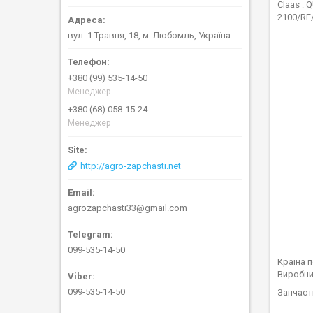
Claas :
2100/RF
вул. 1 Травня, 18, м. Любомль, Україна
+380 (99) 535-14-50
Менеджер
+380 (68) 058-15-24
Менеджер
http://agro-zapchasti.net
agrozapchasti33@gmail.com
099-535-14-50
Країна 
Виробни
099-535-14-50
Запчаст