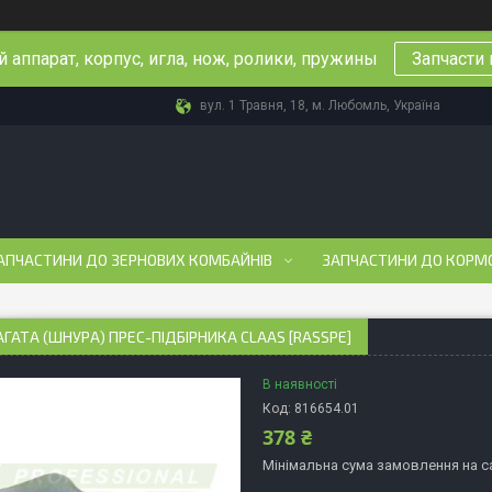
 аппарат, корпус, игла, нож, ролики, пружины
Запчасти 
вул. 1 Травня, 18, м. Любомль, Україна
АПЧАСТИНИ ДО ЗЕРНОВИХ КОМБАЙНІВ
ЗАПЧАСТИНИ ДО КОРМ
ГАТА (ШНУРА) ПРЕС-ПІДБІРНИКА CLAAS [RASSPE]
В наявності
Код:
816654.01
378 ₴
Мінімальна сума замовлення на са