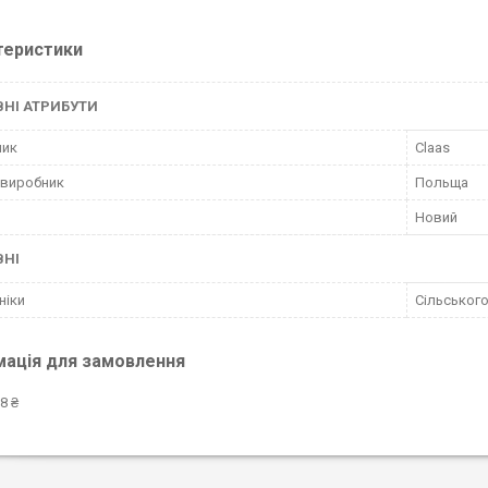
теристики
НІ АТРИБУТИ
ник
Claas
 виробник
Польща
Новий
ВНІ
ніки
Сільського
мація для замовлення
8 ₴