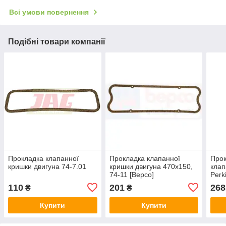
Всі умови повернення
Подібні товари компанії
Прокладка клапанної
Прокладка клапанної
Прок
кришки двигуна 74-7.01
кришки двигуна 470х150,
клап
74-11 [Bepco]
Perk
110
201
268
₴
₴
Купити
Купити