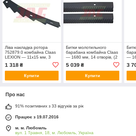
Ліва накладка ротора
Битки молотильного
Битк
752879.0 комбайна Claas
барабана комбайна Claas
бара
LEXION — 11х15 мм, 3
— 1680 мм, 14 отворів, (2
— 16
отвори
правих)
прав
1 318
5 039
3 7
₴
₴
Купити
Купити
Про нас
91% позитивних з 33 відгуків за рік
Працює з 19.07.2016
м. м. Любомль
вул. 1 Травня, 18, м. Любомль, Україна