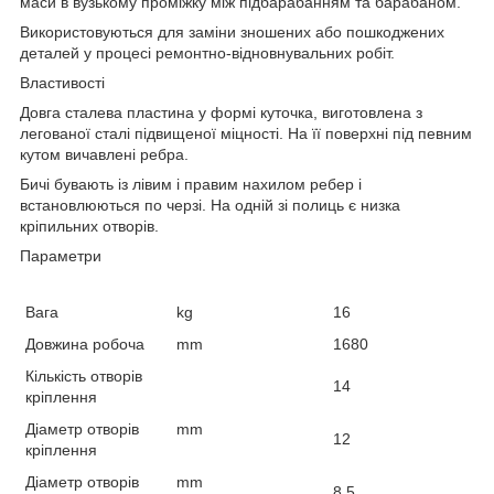
маси в вузькому проміжку між підбарабанням та барабаном.
Використовуються для заміни зношених або пошкоджених
деталей у процесі ремонтно-відновнувальних робіт.
Властивості
Довга сталева пластина у формі куточка, виготовлена з
легованої сталі підвищеної міцності. На її поверхні під певним
кутом вичавлені ребра.
Бичі бувають із лівим і правим нахилом ребер і
встановлюються по черзі. На одній зі полиць є низка
кріпильних отворів.
Параметри
Вага
kg
16
Довжина робоча
mm
1680
Кількість отворів
14
кріплення
Діаметр отворів
mm
12
кріплення
Діаметр отворів
mm
8.5