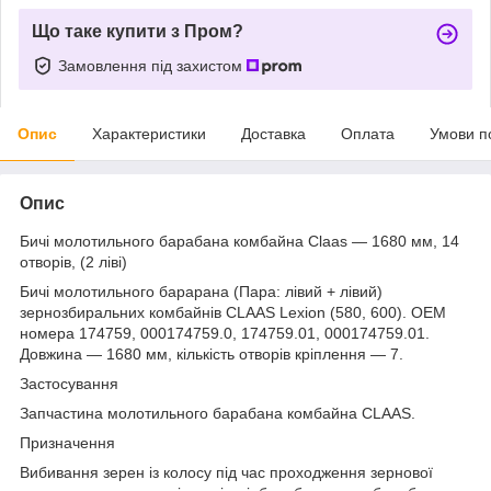
Що таке купити з Пром?
Замовлення під захистом
Опис
Характеристики
Доставка
Оплата
Умови п
Опис
Бичі молотильного барабана комбайна Claas — 1680 мм, 14
отворів, (2 ліві)
Бичі молотильного барарана (Пара: лівий + лівий)
зернозбиральних комбайнів CLAAS Lexion (580, 600). OEM
номерa 174759, 000174759.0, 174759.01, 000174759.01.
Довжина — 1680 мм, кількість отворів кріплення — 7.
Застосування
Запчастина молотильного барабана комбайна CLAAS.
Призначення
Вибивання зерен із колосу під час проходження зернової