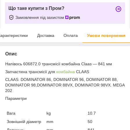
Що таке купити з Пром?
Замовлення під захистом
арактеристики
Доставка
Оплата
Умови повернення
Опис
Напівось 606872.0 трансмісії комбайна Claas — 841 мм
Запчастина трансмісії для
комбайна
CLAAS
CLAAS: DOMINATOR 86, DOMINATOR 96, DOMINATOR 88,
DOMINATOR 98,DOMINATOR 88VX, DOMINATOR 98VX. MEGA
202
Параметри
Вага
kg
10.7
Зовнішній діаметр
mm
50
Довжина:
mm
841