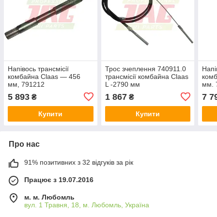
Напівось трансмісії
Трос зчеплення 740911.0
Напі
комбайна Claas — 456
трансмісії комбайна Claas
комб
мм, 791212
L -2790 мм
мм. 
5 893
1 867
7 7
₴
₴
Купити
Купити
Про нас
91% позитивних з 32 відгуків за рік
Працює з 19.07.2016
м. м. Любомль
вул. 1 Травня, 18, м. Любомль, Україна