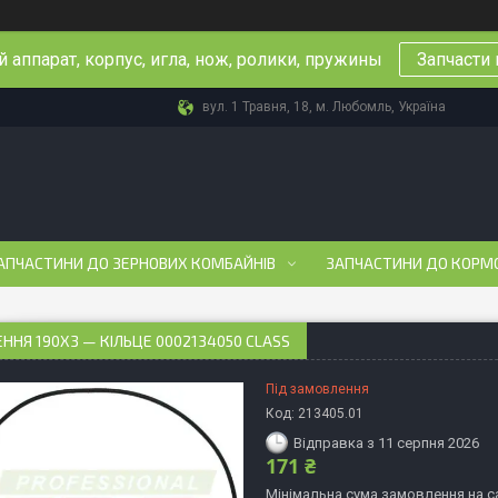
 аппарат, корпус, игла, нож, ролики, пружины
Запчасти 
вул. 1 Травня, 18, м. Любомль, Україна
АПЧАСТИНИ ДО ЗЕРНОВИХ КОМБАЙНІВ
ЗАПЧАСТИНИ ДО КОРМ
ННЯ 190X3 — КІЛЬЦЕ 0002134050 CLASS
Під замовлення
Код:
213405.01
Відправка з 11 серпня 2026
171 ₴
Мінімальна сума замовлення на са