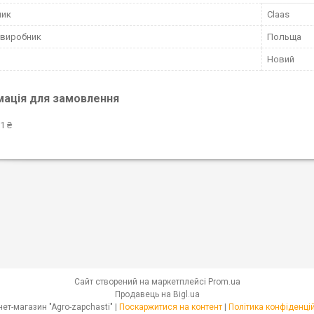
ник
Claas
 виробник
Польща
Новий
мація для замовлення
1 ₴
Сайт створений на маркетплейсі
Prom.ua
Продавець на Bigl.ua
Інтернет-магазин "Agro-zapchasti" |
Поскаржитися на контент
|
Політика конфіденці