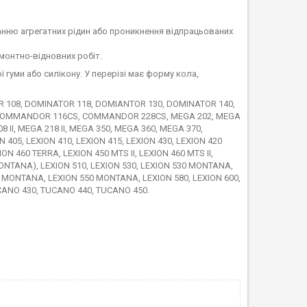
іканню агрегатних рідин або проникнення відпрацьованих
монтно-відновних робіт.
 гуми або силікону. У перерізі має форму кола,
 108, DOMINATOR 118, DOMIANTOR 130, DOMINATOR 140,
COMMANDOR 116CS, COMMANDOR 228CS, MEGA 202, MEGA
08 II, MEGA 218 II, MEGA 350, MEGA 360, MEGA 370,
5, LEXION 410, LEXION 415, LEXION 430, LEXION 420
N 460 TERRA, LEXION 450 MTS II, LEXION 460 MTS II,
0 (MONTANA), LEXION 510, LEXION 530, LEXION 530 MONTANA,
0 MONTANA, LEXION 550 MONTANA, LEXION 580, LEXION 600,
CANO 430, TUCANO 440, TUCANO 450.