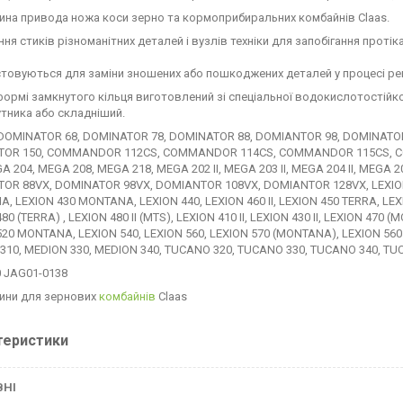
ина привода ножа коси зерно та кормоприбиральних комбайнів Claas.
ння стиків різноманітних деталей і вузлів техніки для запобігання прот
товуються для заміни зношених або пошкоджених деталей у процесі ре
формі замкнутого кільця виготовлений зі спеціальної водокислотостійкої
тника або складніший.
DOMINATOR 68, DOMINATOR 78, DOMINATOR 88, DOMIANTOR 98, DOMINATOR
TOR 150, COMMANDOR 112CS, COMMANDOR 114CS, COMMANDOR 115CS, 
A 204, MEGA 208, MEGA 218, MEGA 202 II, MEGA 203 II, MEGA 204 II, MEGA 2
OR 88VX, DOMINATOR 98VX, DOMIANTOR 108VX, DOMIANTOR 128VX, LEXION 40
 LEXION 430 MONTANA, LEXION 440, LEXION 460 II, LEXION 450 TERRA, LEXIO
80 (TERRA) , LEXION 480 II (MTS), LEXION 410 II, LEXION 430 II, LEXION 47
520 MONTANA, LEXION 540, LEXION 560, LEXION 570 (MONTANA), LEXION 56
310, MEDION 330, MEDION 340, TUCANO 320, TUCANO 330, TUCANO 340, TU
0 JAG01-0138
ини для зернових
комбайнів
Claas
теристики
ВНІ