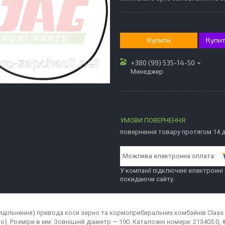
Купити
Купит
+380 (99) 535-14-50
Менеджер
повернення товару протягом 14 
У компанії підключені електронні
покидаючи сайту.
ущільнення) привода коси зерно та кормоприбиральних комбайнів Claas (D
lo). Розміри в мм: Зовнішній діаметр — 190. Каталожні номери: 213405.0,