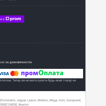
и з
днів
за домовленістю
 платежі. Тепер ви можете купити будь-який товар не
ominator, Jaguar, Lexion, Medion, Mega, Solo, Sunspeed,
 #0002134050. Аналог.