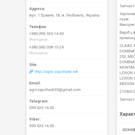
Запчаст
Ущільне
вул. 1 Травня, 18, м. Любомль, Україна
газів.
Викорис
Виріб у 
+380 (99) 535-14-50
прямоку
Менеджер
CLAAS: 
+380 (68) 058-15-24
DOMINA
Менеджер
203, MEG
DOMINAT
MONTANA,
http://agro-zapchasti.net
LEXION 4
LEXION 
MEDION 
agrozapchasti33@gmail.com
213405.
Запчаст
099-535-14-50
Харак
099-535-14-50
ОСНО