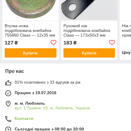
Втулка ножа
Рухомий ніж
Ніж 
подрібнювача комбайна
подрібнювача комбайна
комб
755860 Claas — 12х35 мм
Claas — 173х50х3 мм
прав
[Ger
127
183
₴
₴
Цін
Купити
Купити
Про нас
91% позитивних з 33 відгуків за рік
Працює з 19.07.2016
м. м. Любомль
вул. 1 Травня, 18, м. Любомль, Україна
Контакти
Сьогодні працює з 08:00 до 20:00